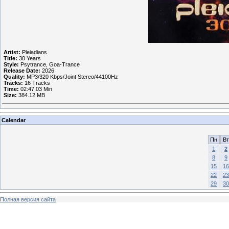
Artist:
Pleiadians
Title:
30 Years
Style:
Psytrance, Goa-Trance
Release Date:
2026
Quality:
MP3/320 Kbps/Joint Stereo/44100Hz
Tracks:
16 Tracks
Time:
02:47:03 Min
Size:
384.12 MB
Calendar
Пн
Вт
1
2
8
9
15
16
22
23
29
30
Полная версия сайта