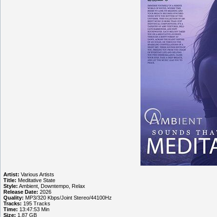
Artist:
Various Artists
Title:
Meditative State
Style:
Ambient, Downtempo, Relax
Release Date:
2026
Quality:
MP3/320 Kbps/Joint Stereo/44100Hz
Tracks:
195 Tracks
Time:
13:47:53 Min
Size:
1.87 GB