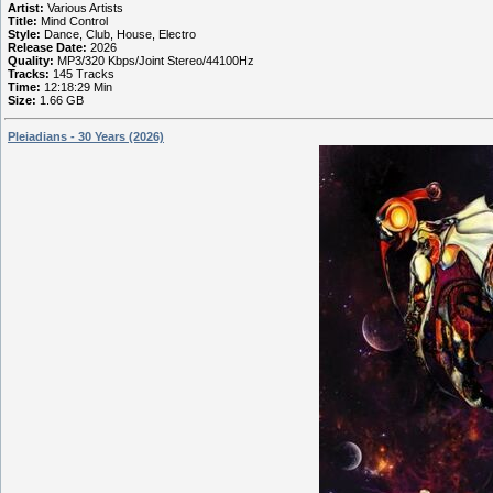
Artist:
Various Artists
Title:
Mind Control
Style:
Dance, Club, House, Electro
Release Date:
2026
Quality:
MP3/320 Kbps/Joint Stereo/44100Hz
Tracks:
145 Tracks
Time:
12:18:29 Min
Size:
1.66 GB
Pleiadians - 30 Years (2026)