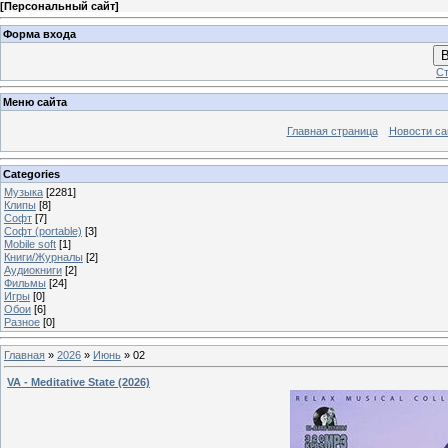
[
Персональный сайт
]
Форма входа
В
Ст
Меню сайта
Главная страница
Новости са
Categories
Музыка
[2281]
Клипы
[8]
Софт
[7]
Софт (portable)
[3]
Mobile soft
[1]
Книги/Журналы
[2]
Аудиокниги
[2]
Фильмы
[24]
Игры
[0]
Обои
[6]
Разное
[0]
Главная
»
2026
»
Июнь
»
02
VA - Meditative State (2026)