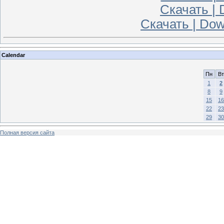
Скачать | 
Скачать | Dow
Calendar
Пн
Вт
1
2
8
9
15
16
22
23
29
30
Полная версия сайта