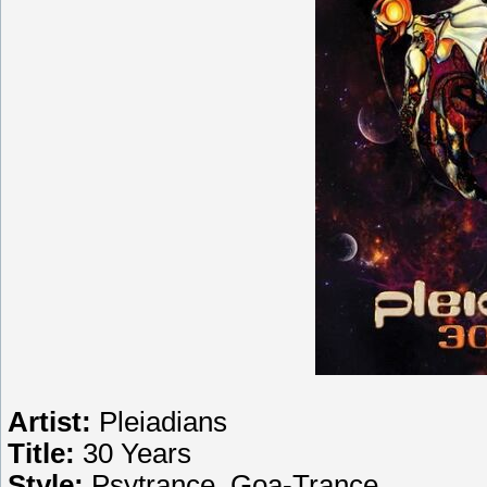
Artist:
Pleiadians
Title:
30 Years
Style:
Psytrance, Goa-Trance