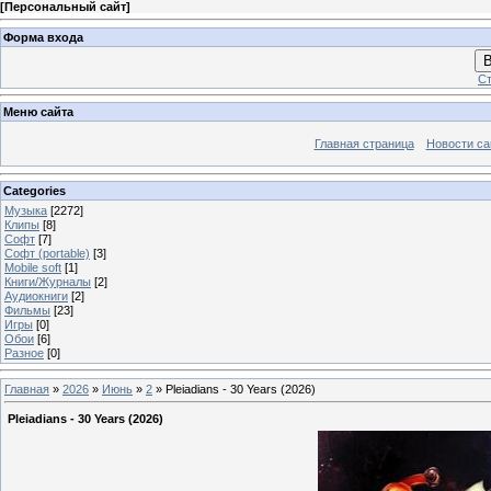
[
Персональный сайт
]
Форма входа
В
Ст
Меню сайта
Главная страница
Новости са
Categories
Музыка
[2272]
Клипы
[8]
Софт
[7]
Софт (portable)
[3]
Mobile soft
[1]
Книги/Журналы
[2]
Аудиокниги
[2]
Фильмы
[23]
Игры
[0]
Обои
[6]
Разное
[0]
Главная
»
2026
»
Июнь
»
2
» Pleiadians - 30 Years (2026)
Pleiadians - 30 Years (2026)