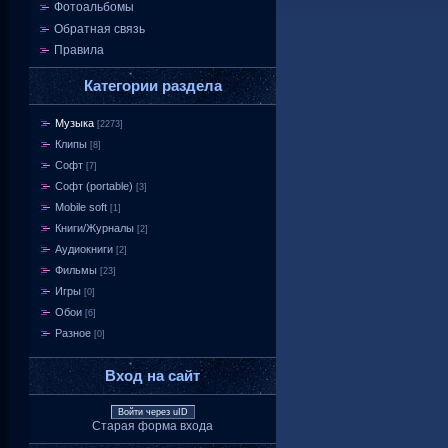
Фотоальбомы
Обратная связь
Правила
Категории раздела
Музыка
[2273]
Клипы
[8]
Софт
[7]
Софт (portable)
[3]
Mobile soft
[1]
Книги/Журналы
[2]
Аудиокниги
[2]
Фильмы
[23]
Игры
[0]
Обои
[6]
Разное
[0]
Вход на сайт
Войти через uID
Старая форма входа