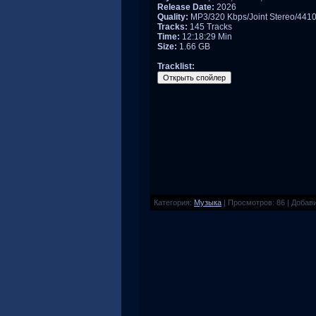
Release Date:
2026
Quality:
MP3/320 Kbps/Joint Stereo/441
Tracks:
145 Tracks
Time:
12:18:29 Min
Size:
1.66 GB
Tracklist:
Категория
:
Музыка
|
Просмотров
:
86
|
Добав