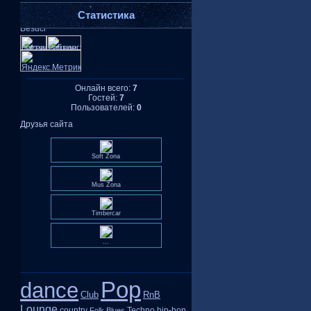
Статистика
Онлайн всего:
7
Гостей:
7
Пользователей:
0
Друзья сайта
Soft Zona
Mus Zona
Timbercar
...
Pop
dance
Club
RnB
Lounge
country
Techno
hip-hop
Folk
Blues