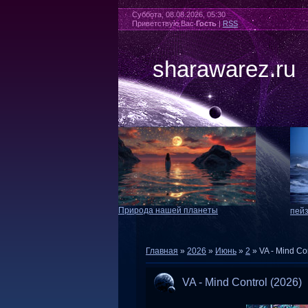
Суббота, 08.08.2026, 05:30
Приветствую Вас
Гость
|
RSS
sharawarez.ru
Природа нашей планеты
пей
Главная
»
2026
»
Июнь
»
2
» VA - Mind Co
VA - Mind Control (2026)