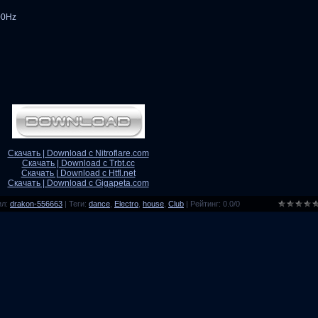
00Hz
Скачать | Download с Nitroflare.com
Скачать | Download с Trbt.cc
Скачать | Download с Htfl.net
Скачать | Download с Gigapeta.com
ил
:
drakon-556663
|
Теги
:
dance
,
Electro
,
house
,
Club
|
Рейтинг
:
0.0
/
0