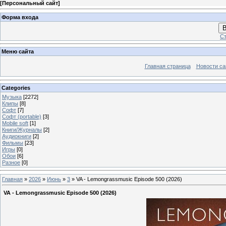
[
Персональный сайт
]
Форма входа
В
Ст
Меню сайта
Главная страница
Новости са
Categories
Музыка
[2272]
Клипы
[8]
Софт
[7]
Софт (portable)
[3]
Mobile soft
[1]
Книги/Журналы
[2]
Аудиокниги
[2]
Фильмы
[23]
Игры
[0]
Обои
[6]
Разное
[0]
Главная
»
2026
»
Июнь
»
3
» VA - Lemongrassmusic Episode 500 (2026)
VA - Lemongrassmusic Episode 500 (2026)