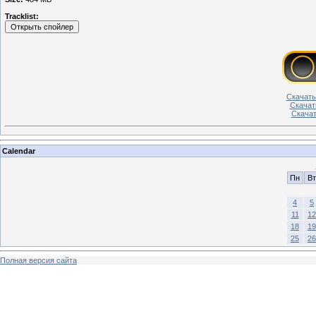
Tracklist:
Скачать 
Скачать
Скачать
Calendar
Пн
Вт
4
5
11
12
18
19
25
26
Полная версия сайта