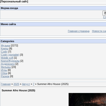
[
Персональный сайт
]
Форма входа
В
Ст
Меню сайта
Главная страница
Новости са
Categories
Музыка
[2272]
Клипы
[8]
Софт
[7]
Софт (portable)
[3]
Mobile soft
[1]
Книги/Журналы
[2]
Аудиокниги
[2]
Фильмы
[23]
Игры
[0]
Обои
[6]
Разное
[0]
Главная
»
2025
»
Август
»
7
» Summer Afro House (2025)
Summer Afro House (2025)