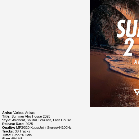
Artist:
Various Artists
Title:
Summer Afro House 2025
Style:
Afrobeat, Soulful, Brazilian, Latin House
Release Date:
2025
Quality:
MP3/320 Kbps/Joint Stereo/44100Hz
Tracks:
38 Tracks
Time:
03:27:49 Min
Size:
484 MB