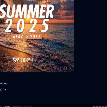
 House
100Hz
вил:
Wild
|
Дата:
07.08.2025