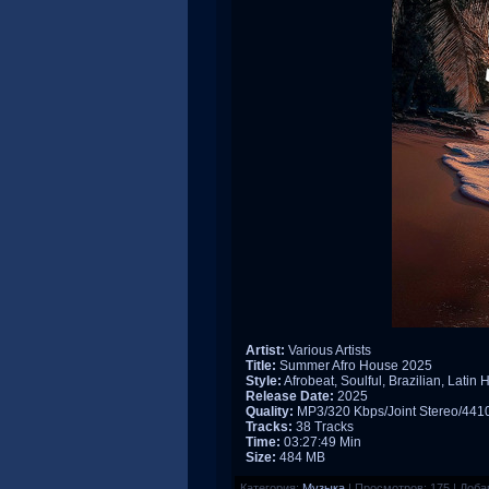
Artist:
Various Artists
Title:
Summer Afro House 2025
Style:
Afrobeat, Soulful, Brazilian, Latin
Release Date:
2025
Quality:
MP3/320 Kbps/Joint Stereo/44
Tracks:
38 Tracks
Time:
03:27:49 Min
Size:
484 MB
Категория:
Музыка
|
Просмотров:
175
|
Доба