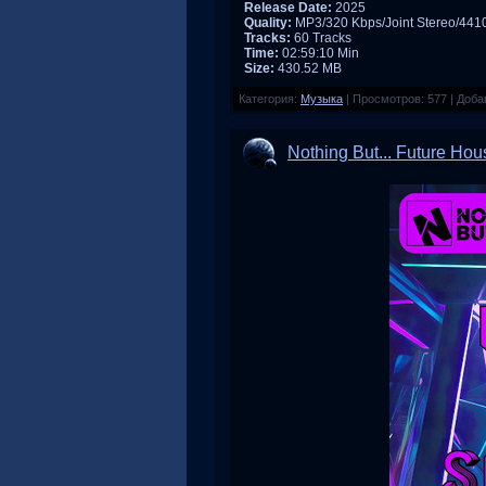
Release Date:
2025
Quality:
MP3/320 Kbps/Joint Stereo/44
Tracks:
60 Tracks
Time:
02:59:10 Min
Size:
430.52 MB
Категория:
Музыка
|
Просмотров:
577
|
Доба
Nothing But... Future Hou