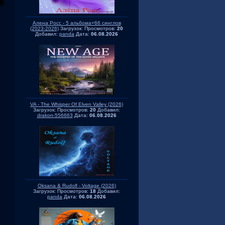
Алена Росс - 5 альбома+66 синглов
(2023-2026)
Загрузок:
Просмотров:
20
Добавил:
panda
Дата:
06.08.2026
VA - The Whisper Of Elven Valley (2026)
Загрузок:
Просмотров:
20
Добавил:
drakon-556663
Дата:
06.08.2026
Oksana & Rudolf - Voltage (2026)
Загрузок:
Просмотров:
18
Добавил:
panda
Дата:
06.08.2026