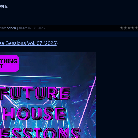
100Hz
вил:
panda
|
Дата:
07.08.2025
se Sessions Vol. 07 (2025)