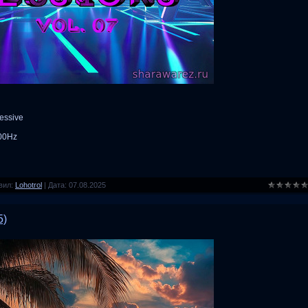
ressive
100Hz
вил:
Lohotrol
|
Дата:
07.08.2025
5)