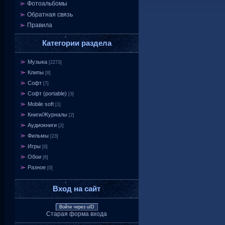
Фотоальбомы
Обратная связь
Правила
Категории раздела
Музыка
[2273]
Клипы
[8]
Софт
[7]
Софт (portable)
[3]
Mobile soft
[1]
Книги/Журналы
[2]
Аудиокниги
[2]
Фильмы
[23]
Игры
[0]
Обои
[6]
Разное
[0]
Вход на сайт
Войти через uID
Старая форма входа