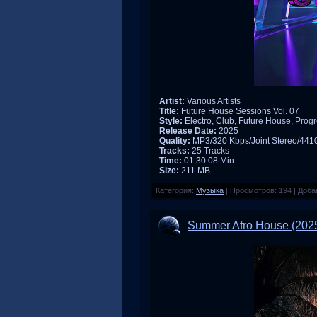
Artist:
Various Artists
Title:
Future House Sessions Vol. 07
Style:
Electro, Club, Future House, Prog
Release Date:
2025
Quality:
MP3/320 Kbps/Joint Stereo/44
Tracks:
25 Tracks
Time:
01:30:08 Min
Size:
211 MB
Категория:
Музыка
|
Просмотров:
194
|
Доба
Summer Afro House (202