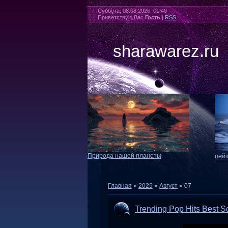
Суббота, 08.08.2026, 01:40
Приветствую Вас
Гость
|
RSS
sharawarez.ru
Природа нашей планеты
пей
Главная
»
2025
»
Август
»
07
Trending Pop Hits Best S