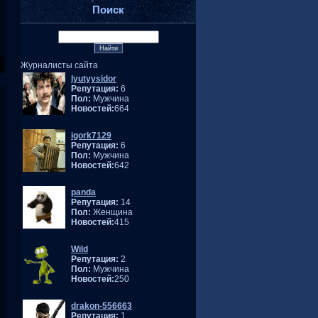
Поиск
Журналисты сайта
lyutyysidor
Репутация:
6
Пол:
Мужчина
Новостей:
664
igork7129
Репутация:
6
Пол:
Мужчина
Новостей:
642
panda
Репутация:
14
Пол:
Женщина
Новостей:
415
Wild
Репутация:
2
Пол:
Мужчина
Новостей:
250
drakon-556663
Репутация:
1