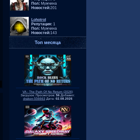
Пол:
Мужчина
Новостей:
201
Lohotrol
Репутация:
1
Пол:
Мужчина
Новостей:
143
Топ месяца
VA - The Path Of No Return (2026)
Загрузок:
Просмотров:
56
Добавил:
drakon-556663
Дата:
02.08.2026