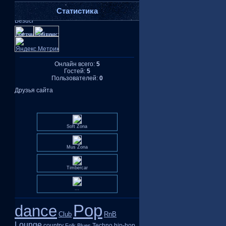
Статистика
Онлайн всего:
5
Гостей:
5
Пользователей:
0
Друзья сайта
Soft Zona
Mus Zona
Timbercar
...
Pop
dance
Club
RnB
Lounge
country
Techno
hip-hop
Folk
Blues