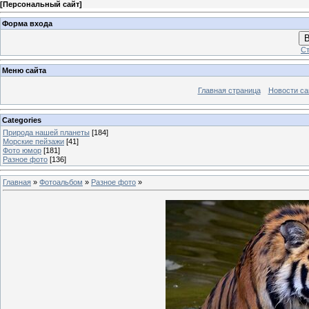
[
Персональный сайт
]
Форма входа
В
Ст
Меню сайта
Главная страница
Новости са
Categories
Природа нашей планеты
[184]
Морские пейзажи
[41]
Фото юмор
[181]
Разное фото
[136]
Главная
»
Фотоальбом
»
Разное фото
»