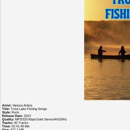
Artist:
Various Artists
Title:
Trout Lake Fishing Songs
Style:
Rock
Release Date:
2023
Quality:
MP3/320 Kbps/Joint Stereo/44100Hz
Tracks:
40 Tracks
Time:
02:41:49 Min
Size:
377.7 MB