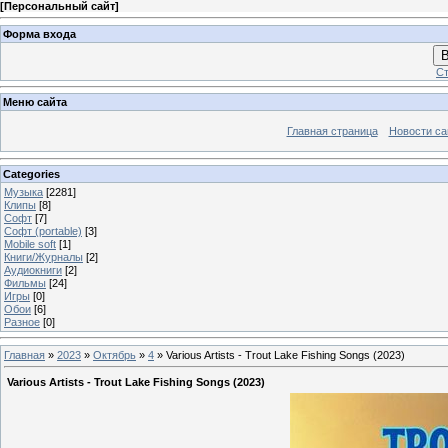
[
Персональный сайт
]
Форма входа
В
Ст
Меню сайта
Главная страница
Новости са
Categories
Музыка
[2281]
Клипы
[8]
Софт
[7]
Софт (portable)
[3]
Mobile soft
[1]
Книги/Журналы
[2]
Аудиокниги
[2]
Фильмы
[24]
Игры
[0]
Обои
[6]
Разное
[0]
Главная
»
2023
»
Октябрь
»
4
» Various Artists - Trout Lake Fishing Songs (2023)
Various Artists - Trout Lake Fishing Songs (2023)