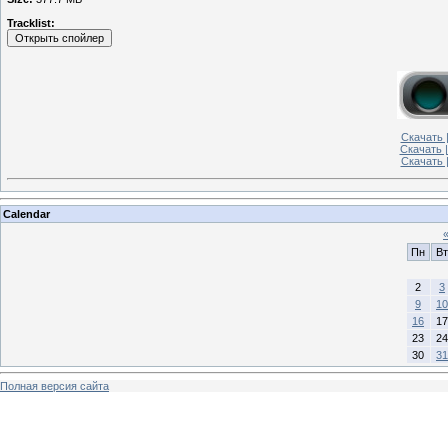
Tracklist:
Скачать |
Скачать |
Скачать 
Calendar
Пн
Вт
2
3
9
10
16
17
23
24
30
31
Полная версия сайта