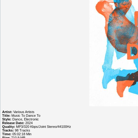
Artist:
Various Artists
Title:
Music To Dance To
Style:
Dance, Electronic
Release Date:
2024
Quality:
MP3/320 Kbps/Joint Stereo/44100Hz
Tracks:
98 Tracks
Time:
05:02:18 Min
Size:
710.9 MB