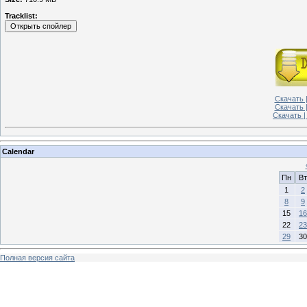
Tracklist:
Скачать |
Скачать 
Скачать |
Calendar
Пн
Вт
1
2
8
9
15
16
22
23
29
30
Полная версия сайта