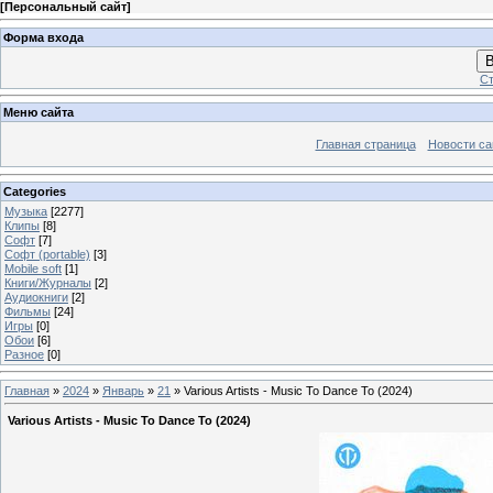
[
Персональный сайт
]
Форма входа
В
Ст
Меню сайта
Главная страница
Новости са
Categories
Музыка
[2277]
Клипы
[8]
Софт
[7]
Софт (portable)
[3]
Mobile soft
[1]
Книги/Журналы
[2]
Аудиокниги
[2]
Фильмы
[24]
Игры
[0]
Обои
[6]
Разное
[0]
Главная
»
2024
»
Январь
»
21
» Various Artists - Music To Dance To (2024)
Various Artists - Music To Dance To (2024)