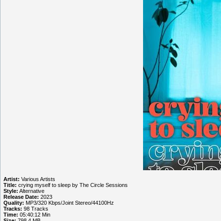
Artist:
Various Artists
Title:
crying myself to sleep by The Circle Sessions
Style:
Alternative
Release Date:
2023
Quality:
MP3/320 Kbps/Joint Stereo/44100Hz
Tracks:
98 Tracks
Time:
05:40:12 Min
Size:
798.4 MB