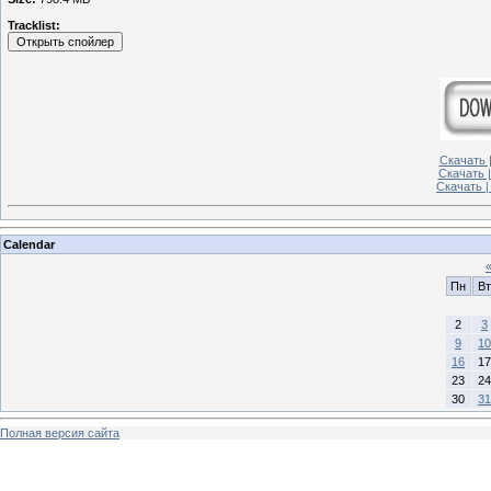
Tracklist:
Скачать |
Скачать |
Скачать |
Calendar
Пн
Вт
2
3
9
10
16
17
23
24
30
31
Полная версия сайта