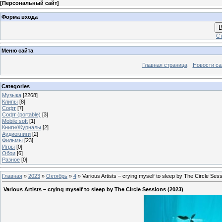
[
Персональный сайт
]
Форма входа
В
Ст
Меню сайта
Главная страница
Новости са
Categories
Музыка
[2268]
Клипы
[8]
Софт
[7]
Софт (portable)
[3]
Mobile soft
[1]
Книги/Журналы
[2]
Аудиокниги
[2]
Фильмы
[23]
Игры
[0]
Обои
[6]
Разное
[0]
Главная
»
2023
»
Октябрь
»
4
» Various Artists – crying myself to sleep by The Circle Ses
Various Artists – crying myself to sleep by The Circle Sessions (2023)