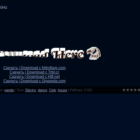
00Hz
Скачать | Download с Nitroflare.com
Скачать | Download с Trbt.cc
Скачать | Download с Htfl.net
Скачать | Download с Gigapeta.com
ил
:
panda
|
Теги
:
Electro
,
dance
,
Club
,
house
|
Рейтинг
:
0.0
/
0