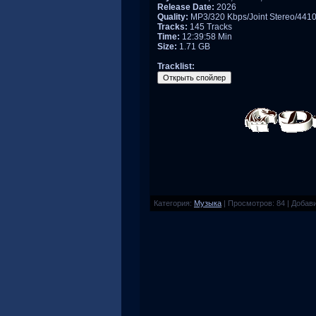
Release Date:
2026
Quality:
MP3/320 Kbps/Joint Stereo/441
Tracks:
145 Tracks
Time:
12:39:58 Min
Size:
1.71 GB
Tracklist:
Категория
:
Музыка
|
Просмотров
:
84
|
Добав