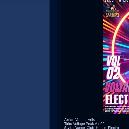
Artist:
Various Artists
Title:
Voltage Peak Vol.02
Style:
Dance, Club, House, Electro