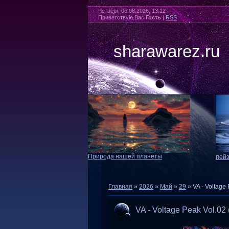
Четверг, 06.08.2026, 13:12
Приветствую Вас
Гость
|
RSS
sharawarez.ru
Природа нашей планеты
пей
Главная
»
2026
»
Май
»
29
» VA - Voltage
VA - Voltage Peak Vol.02