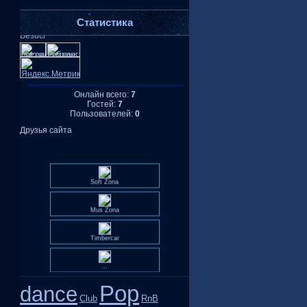
Статистика
Онлайн всего:
7
Гостей:
7
Пользователей:
0
Друзья сайта
Soft Zona
Mus Zona
Timbercar
...
Pop
dance
Club
RnB