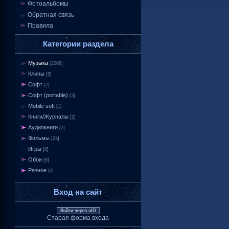
Фотоальбомы
Обратная связь
Правила
Категории раздела
Музыка
[2268]
Клипы
[8]
Софт
[7]
Софт (portable)
[3]
Mobile soft
[1]
Книги/Журналы
[2]
Аудиокниги
[2]
Фильмы
[23]
Игры
[0]
Обои
[6]
Разное
[0]
Вход на сайт
Войти через uID
Старая форма входа