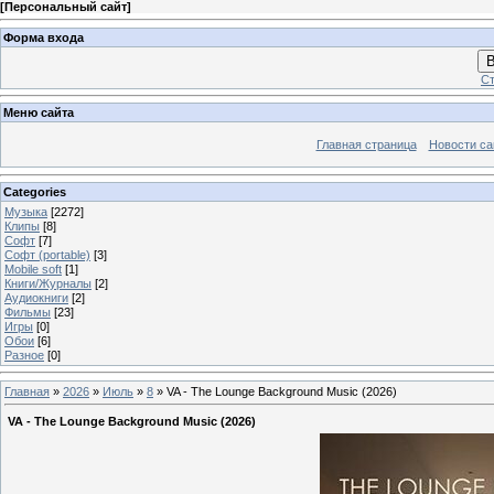
[
Персональный сайт
]
Форма входа
В
Ст
Меню сайта
Главная страница
Новости са
Categories
Музыка
[2272]
Клипы
[8]
Софт
[7]
Софт (portable)
[3]
Mobile soft
[1]
Книги/Журналы
[2]
Аудиокниги
[2]
Фильмы
[23]
Игры
[0]
Обои
[6]
Разное
[0]
Главная
»
2026
»
Июль
»
8
» VA - The Lounge Background Music (2026)
VA - The Lounge Background Music (2026)