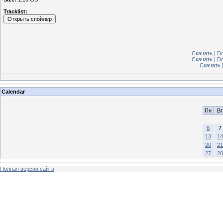
Tracklist:
Скачать | Do
Скачать | Do
Скачать 
Calendar
Пн
Вт
6
7
13
14
20
21
27
28
Полная версия сайта