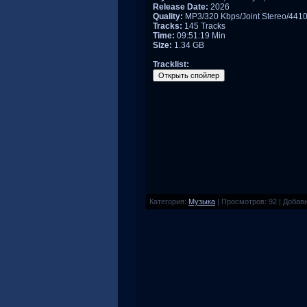
Release Date:
2026
Quality:
MP3/320 Kbps/Joint Stereo/441
Tracks:
145 Tracks
Time:
09:51:19 Min
Size:
1.34 GB
Tracklist:
Категория
:
Музыка
|
Просмотров
:
92
|
Добав