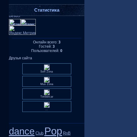
Статистика
Онлайн всего:
3
Гостей:
3
Пользователей:
0
Друзья сайта
Soft Zona
Mus Zona
Timbercar
...
Pop
dance
Club
RnB