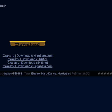
00Hz
Скачать | Download с Nitroflare.com
Скачать | Download с Trbt.cc
Скачать | Download с Htfl.net
Скачать | Download с Gigapeta.com
ил
:
drakon-556663
|
Теги
:
Electro
,
Hard-Dance
,
Hardstyle
|
Рейтинг
:
0.0
/
0