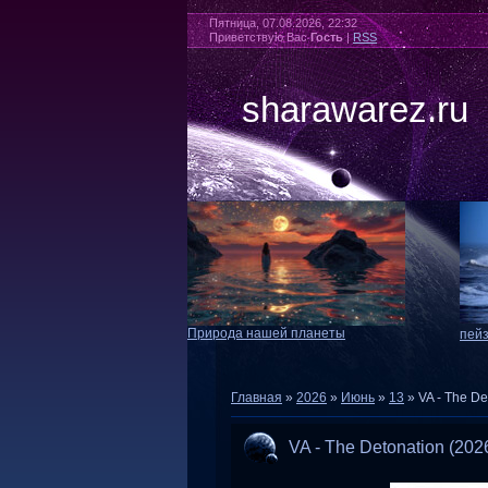
Пятница, 07.08.2026, 22:32
Приветствую Вас
Гость
|
RSS
sharawarez.ru
Природа нашей планеты
пей
Главная
»
2026
»
Июнь
»
13
» VA - The De
VA - The Detonation (202