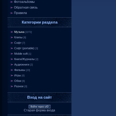
Фотоальбомы
Обратная связь
Правила
Категории раздела
Музыка
[2272]
Клипы
[8]
Софт
[7]
Софт (portable)
[3]
Mobile soft
[1]
Книги/Журналы
[2]
Аудиокниги
[2]
Фильмы
[23]
Игры
[0]
Обои
[6]
Разное
[0]
Вход на сайт
Войти через uID
Старая форма входа