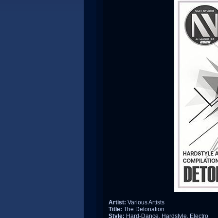
Artist:
Various Artists
Title:
The Detonation
Style:
Hard-Dance, Hardstyle, Electro