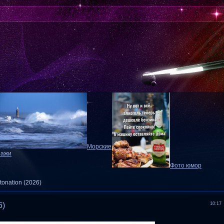
Морские
зажи
Фото юмор
tonation (2026)
6)
10:17