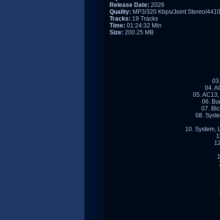
Release Date:
2026
Quality:
MP3/320 Kbps/Joint Stereo/441
Tracks:
19 Tracks
Time:
01:24:32 Min
Size:
200.25 MB
03
04. A
05. AC13,
06. Bu
07. Bl
08. Syst
10. System,
1
12
1