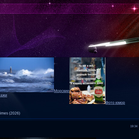
Морские
зажи
Фото юмор
Times (2026)
19:34