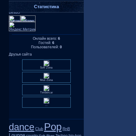
Статистика
Онлайн всего:
6
Гостей:
6
Пользователей:
0
Друзья сайта
Soft Zona
Mus Zona
Timbercar
...
Pop
dance
Club
RnB
Lounge
country
Techno
hip-hop
Folk
Blues