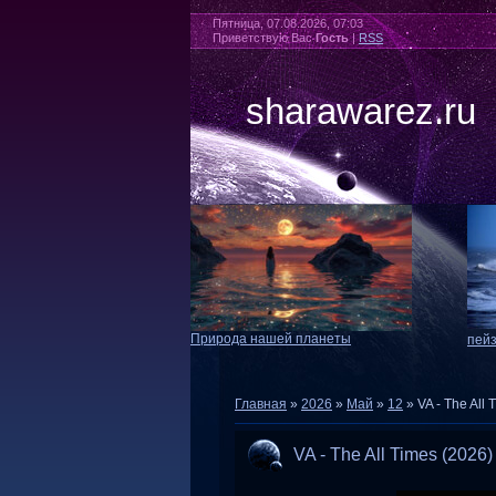
Пятница, 07.08.2026, 07:03
Приветствую Вас
Гость
|
RSS
sharawarez.ru
Природа нашей планеты
пей
Главная
»
2026
»
Май
»
12
» VA - The All 
VA - The All Times (2026)