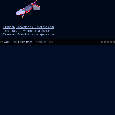
Скачать | Download с Nitroflare.com
Скачать | Download с Dfiles.com
Скачать | Download с Gigapeta.com
ил
:
Wild
|
Теги
:
Drum-Bass
|
Рейтинг
:
0.0
/
0