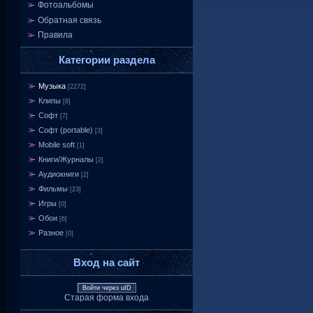
Фотоальбомы
Обратная связь
Правила
Категории раздела
Музыка
[2272]
Клипы
[8]
Софт
[7]
Софт (portable)
[3]
Mobile soft
[1]
Книги/Журналы
[2]
Аудиокниги
[2]
Фильмы
[23]
Игры
[0]
Обои
[6]
Разное
[0]
Вход на сайт
Войти через uID
Старая форма входа