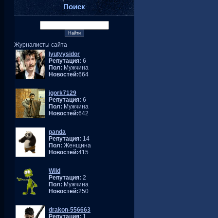
Поиск
Журналисты сайта
lyutyysidor
Репутация:
6
Пол:
Мужчина
Новостей:
664
igork7129
Репутация:
6
Пол:
Мужчина
Новостей:
642
panda
Репутация:
14
Пол:
Женщина
Новостей:
415
Wild
Репутация:
2
Пол:
Мужчина
Новостей:
250
drakon-556663
Репутация:
1