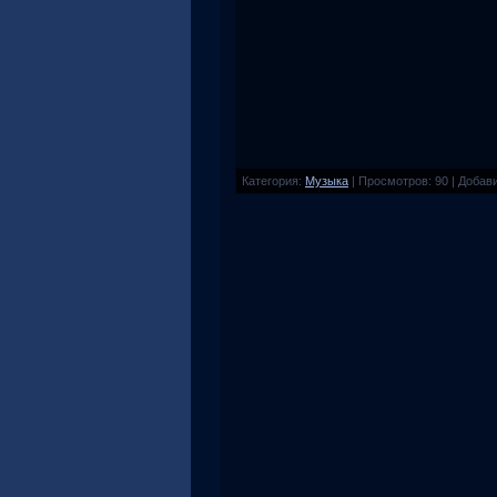
Категория
:
Музыка
|
Просмотров
:
90
|
Добав