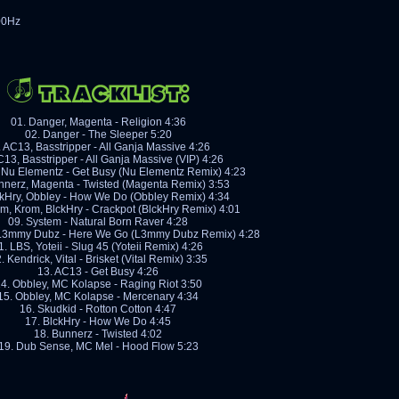
00Hz
01. Danger, Magenta - Religion 4:36
02. Danger - The Sleeper 5:20
. AC13, Basstripper - All Ganja Massive 4:26
C13, Basstripper - All Ganja Massive (VIP) 4:26
 Nu Elementz - Get Busy (Nu Elementz Remix) 4:23
nnerz, Magenta - Twisted (Magenta Remix) 3:53
ckHry, Obbley - How We Do (Obbley Remix) 4:34
em, Krom, BlckHry - Crackpot (BlckHry Remix) 4:01
09. System - Natural Born Raver 4:28
 L3mmy Dubz - Here We Go (L3mmy Dubz Remix) 4:28
1. LBS, Yoteii - Slug 45 (Yoteii Remix) 4:26
. Kendrick, Vital - Brisket (Vital Remix) 3:35
13. AC13 - Get Busy 4:26
4. Obbley, MC Kolapse - Raging Riot 3:50
15. Obbley, MC Kolapse - Mercenary 4:34
16. Skudkid - Rotton Cotton 4:47
17. BlckHry - How We Do 4:45
18. Bunnerz - Twisted 4:02
19. Dub Sense, MC Mel - Hood Flow 5:23