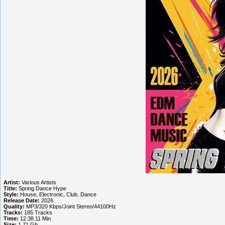
Artist:
Various Artists
Title:
Spring Dance Hype
Style:
House, Electronic, Club, Dance
Release Date:
2026
Quality:
MP3/320 Kbps/Joint Stereo/44100Hz
Tracks:
185 Tracks
Time:
12.38.11 Min
Size:
1.71 Gb