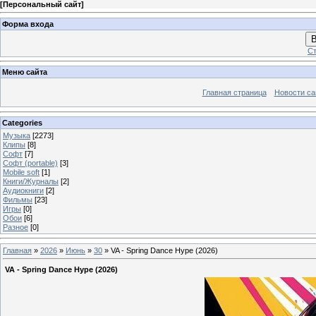
[
Персональный сайт
]
Форма входа
В
Ст
Меню сайта
Главная страница
Новости са
Categories
Музыка
[2273]
Клипы
[8]
Софт
[7]
Софт (portable)
[3]
Mobile soft
[1]
Книги/Журналы
[2]
Аудиокниги
[2]
Фильмы
[23]
Игры
[0]
Обои
[6]
Разное
[0]
Главная
»
2026
»
Июнь
»
30
» VA - Spring Dance Hype (2026)
VA - Spring Dance Hype (2026)