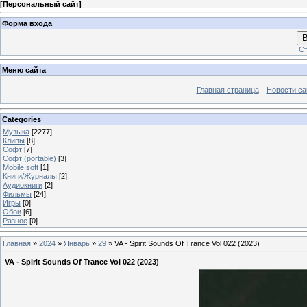
[
Персональный сайт
]
Форма входа
В
Ст
Меню сайта
Главная страница
Новости са
Categories
Музыка
[2277]
Клипы
[8]
Софт
[7]
Софт (portable)
[3]
Mobile soft
[1]
Книги/Журналы
[2]
Аудиокниги
[2]
Фильмы
[24]
Игры
[0]
Обои
[6]
Разное
[0]
Главная
»
2024
»
Январь
»
29
» VA - Spirit Sounds Of Trance Vol 022 (2023)
VA - Spirit Sounds Of Trance Vol 022 (2023)