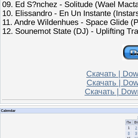
09. Ed S?nchez - Solitude (Wael Mact
10. Elissandro - En Un Instante (Insta
11. Andre Wildenhues - Space Glide (P
12. Sounemot State (DJ) - Uplifting T
Скачать | Down
Скачать | Dow
Скачать | Dow
Calendar
Пн
Вт
1
2
8
9