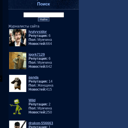
Поиск
Журналисты сайта
lyutyysidor
Репутация:
6
Пол:
Мужчина
Новостей:
664
igork7129
Репутация:
6
Пол:
Мужчина
Новостей:
642
panda
Репутация:
14
Пол:
Женщина
Новостей:
415
Wild
Репутация:
2
Пол:
Мужчина
Новостей:
250
drakon-556663
Репутация:
1