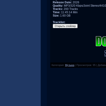
Release Date:
2026
Quality:
MP3/320 Kbps/Joint Stereo/441
Tracks:
200 Tracks
Time:
11:45:14 Min
Size:
1.60 GB
Tracklist:
С
С
Категория
:
Музыка
|
Просмотров
:
95
|
Добав