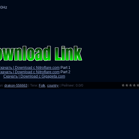
00Hz
качать | Download с Nitroflare.com
Part 1
качать | Download с Nitroflare.com
Part 2
Скачать | Download с Gigapeta.com
ил
:
drakon-556663
|
Теги
:
Folk
,
country
|
Рейтинг
:
0.0
/
0