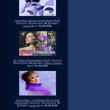
Color Music Sound Clouds World (2026)
Загрузок:
Просмотров:
48
Добавил:
panda
Дата:
03.08.2026
VA - Spring Psychedelism (2026)
Загрузок:
Просмотров:
54
Добавил:
drakon-556663
Дата:
01.08.2026
Алена Росс - 5 альбома+66 синглов
(2023-2026)
Загрузок:
Просмотров:
10
Добавил:
panda
Дата:
06.08.2026