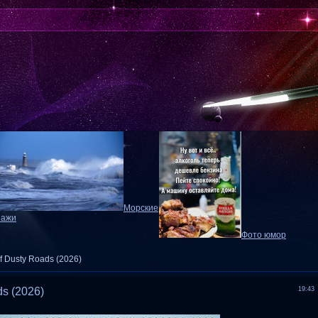
Морские
зажи
Фото юмор
f Dusty Roads (2026)
ds (2026)
19:43