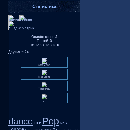
Статистика
Онлайн всего:
3
Гостей:
3
Пользователей:
0
Друзья сайта
Soft Zona
Mus Zona
Timbercar
...
Pop
dance
Club
RnB
Lounge
country
Techno
hip-hop
Folk
Blues