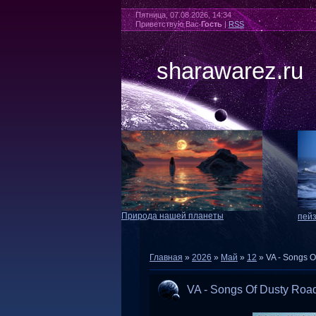
Пятница, 07.08.2026, 14:34
Приветствую Вас
Гость
|
RSS
sharawarez.ru
Природа нашей планеты
пей
Главная
»
2026
»
Май
»
12
» VA - Songs O
VA - Songs Of Dusty Roa