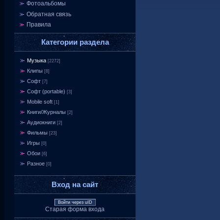
Фотоальбомы
Обратная связь
Правила
Категории раздела
Музыка
[2272]
Клипы
[8]
Софт
[7]
Софт (portable)
[3]
Mobile soft
[1]
Книги/Журналы
[2]
Аудиокниги
[2]
Фильмы
[23]
Игры
[0]
Обои
[6]
Разное
[0]
Вход на сайт
Войти через uID
Старая форма входа