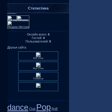
Статистика
Онлайн всего:
4
Гостей:
4
Пользователей:
0
Друзья сайта
Soft Zona
Mus Zona
Timbercar
...
Pop
dance
Club
RnB