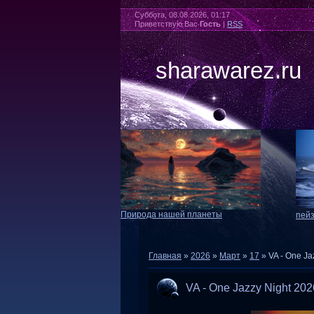
Суббота, 08.08.2026, 01:17
Приветствую Вас
Гость
|
RSS
sharawarez.ru
Природа нашей планеты
пей
Главная
»
2026
»
Март
»
17
» VA - One Ja
VA - One Jazzy Night 202