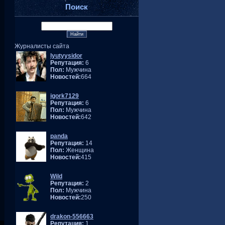
Поиск
Журналисты сайта
lyutyysidor
Репутация:
6
Пол:
Мужчина
Новостей:
664
igork7129
Репутация:
6
Пол:
Мужчина
Новостей:
642
panda
Репутация:
14
Пол:
Женщина
Новостей:
415
Wild
Репутация:
2
Пол:
Мужчина
Новостей:
250
drakon-556663
Репутация:
1