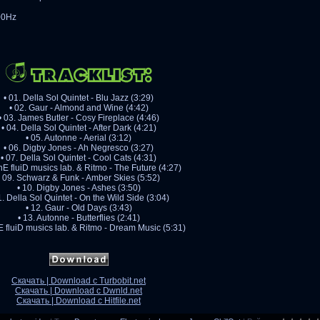
00Hz
• 01. Della Sol Quintet - Blu Jazz (3:29)
• 02. Gaur - Almond and Wine (4:42)
• 03. James Butler - Cosy Fireplace (4:46)
• 04. Della Sol Quintet - After Dark (4:21)
• 05. Autonne - Aerial (3:12)
• 06. Digby Jones - Ah Negresco (3:27)
• 07. Della Sol Quintet - Cool Cats (4:31)
thE fluiD musics lab. & Ritmo - The Future (4:27)
• 09. Schwarz & Funk - Amber Skies (5:52)
• 10. Digby Jones - Ashes (3:50)
1. Della Sol Quintet - On the Wild Side (3:04)
• 12. Gaur - Old Days (3:43)
• 13. Autonne - Butterflies (2:41)
hE fluiD musics lab. & Ritmo - Dream Music (5:31)
Скачать | Download с Turbobit.net
Скачать | Download с Dwnld.net
Скачать | Download с Hitfile.net