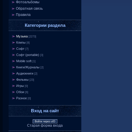
Фотоальбомы
Обратная связь
Правила
Категории раздела
Музыка
[2273]
Клипы
[8]
Софт
[7]
Софт (portable)
[3]
Mobile soft
[1]
Книги/Журналы
[2]
Аудиокниги
[2]
Фильмы
[23]
Игры
[0]
Обои
[6]
Разное
[0]
Вход на сайт
Войти через uID
Старая форма входа