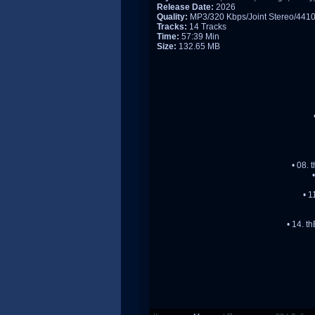
Release Date:
2026
Quality:
MP3/320 Kbps/Joint Stereo/441
Tracks:
14 Tracks
Time:
57:39 Min
Size:
132.65 MB
• 08. 
• 1
• 14. t