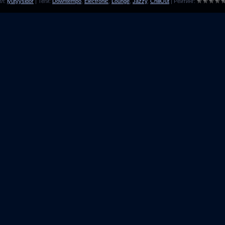
ил
:
lyutyysidor
|
Теги
:
Downtempo
,
Electronic
,
Lounge
,
Jazzy
,
ChillOut
|
Рейтинг
: