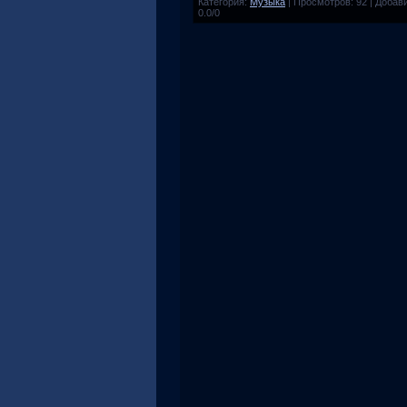
Категория
:
Музыка
|
Просмотров
:
92
|
Добав
0.0
/
0