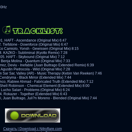
00Hz
01. HAFT - Ascendance (Original Mix) 6:47
. Tiefstone - Downforce (Original Mix) 6:47
co Camiolo, Yonsh - Gewissen (Original Mix) 8:15
4. KAZKO - Subliminal (Kyotto Remix) 7:28
05. HAFT - Skybound (Original Mix) 7:12
 Benja Molina - Quantum (Original Mix) 7:33
rrez, Deviu - Inefable (Juan Buitrago Extended Remix) 6:39
 Agustin Pietrocola - Wild (Original Mix) 7:28
rim Sar Sar, Valley (AR) - Music Therapy (Kebin Van Reeken) 7:46
 Cendryma - Black Mirror (Extended Mix) 7:44
nco, Rabiee Ahmad - Fabricated Truth (Extended Mix) 7:12
Shell Robinson - Chemical Element (Extended Mix) 8:00
 Lucho Salari - Problems (Original Mix) 6:24
4. Rokazer - Together (Extended Mix) 6:43
 Juan Buitrago, Juli?n Moreno - Blended (Original Mix) 7:44
Скачать | Download с Nitroflare.com