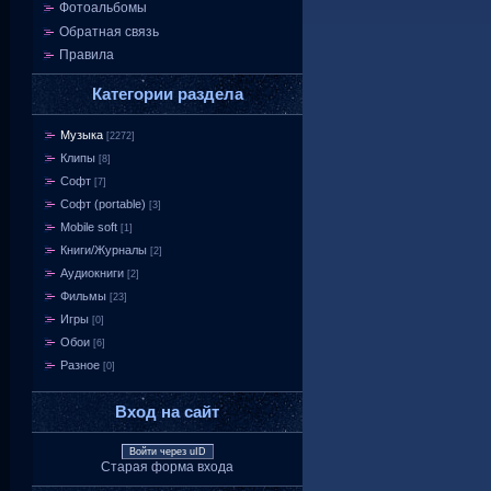
Фотоальбомы
Обратная связь
Правила
Категории раздела
Музыка
[2272]
Клипы
[8]
Софт
[7]
Софт (portable)
[3]
Mobile soft
[1]
Книги/Журналы
[2]
Аудиокниги
[2]
Фильмы
[23]
Игры
[0]
Обои
[6]
Разное
[0]
Вход на сайт
Войти через uID
Старая форма входа