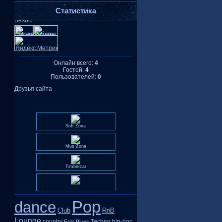
Статистика
Онлайн всего:
4
Гостей:
4
Пользователей:
0
Друзья сайта
Soft Zona
Mus Zona
Timbercar
...
Pop
dance
Club
RnB
Lounge
country
Techno
hip-hop
Folk
Blues