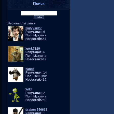
Поиск
Журналисты сайта
lyutyysidor
Репутация:
6
Пол:
Мужчина
Новостей:
664
igork7129
Репутация:
6
Пол:
Мужчина
Новостей:
642
panda
Репутация:
14
Пол:
Женщина
Новостей:
415
Wild
Репутация:
2
Пол:
Мужчина
Новостей:
250
drakon-556663
Репутация:
1