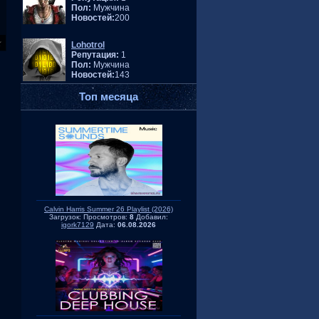
Пол:
Мужчина
Новостей:
200
Lohotrol
Репутация:
1
Пол:
Мужчина
Новостей:
143
Топ месяца
Calvin Harris Summer 26 Playlist (2026)
Загрузок:
Просмотров:
8
Добавил:
igork7129
Дата:
06.08.2026