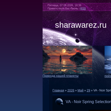
Пятница, 07.08.2026, 18:38
Приветствую Вас
Гость
|
RSS
sharawarez.ru
Природа нашей планеты
пей
Главная
»
2026
»
Май
»
29
» VA - Noir Spr
VA - Noir Spring Selectio