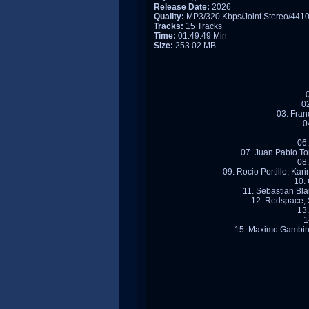
Release Date:
2026
Quality:
MP3/320 Kbps/Joint Stereo/441
Tracks:
15 Tracks
Time:
01:49:49 Min
Size:
253.02 MB
02
03. Fran
0
06.
07. Juan Pablo To
08.
09. Rocio Portillo, Ka
10.
11. Sebastian Bla
12. Redspace, 
13.
1
15. Maximo Gambini,