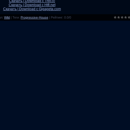
Скачать | Download с Trbt.cc
Скачать | Download с Htfl.net
Скачать | Download с Gigapeta.com
ил
:
Wild
|
Теги
:
Progressive-House
|
Рейтинг
:
0.0
/
0