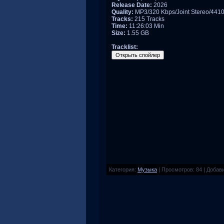
Release Date:
2026
Quality:
MP3/320 Kbps/Joint Stereo/441
Tracks:
215 Tracks
Time:
11:26:03 Min
Size:
1.55 GB
Tracklist:
Категория
:
Музыка
|
Просмотров
:
84
|
Добав