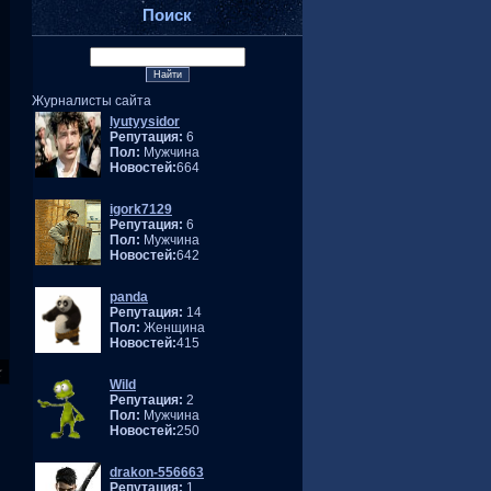
Поиск
Журналисты сайта
lyutyysidor
Репутация:
6
Пол:
Мужчина
Новостей:
664
igork7129
Репутация:
6
Пол:
Мужчина
Новостей:
642
panda
Репутация:
14
Пол:
Женщина
Новостей:
415
Wild
Репутация:
2
Пол:
Мужчина
Новостей:
250
drakon-556663
Репутация:
1