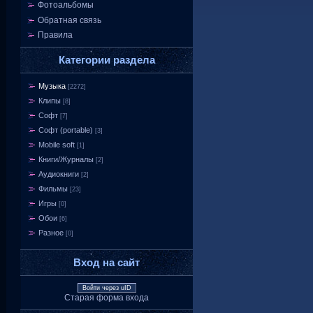
Фотоальбомы
Обратная связь
Правила
Категории раздела
Музыка
[2272]
Клипы
[8]
Софт
[7]
Софт (portable)
[3]
Mobile soft
[1]
Книги/Журналы
[2]
Аудиокниги
[2]
Фильмы
[23]
Игры
[0]
Обои
[6]
Разное
[0]
Вход на сайт
Войти через uID
Старая форма входа