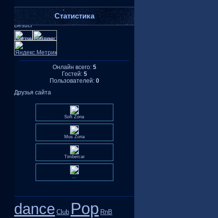
Статистика
Онлайн всего:
5
Гостей:
5
Пользователей:
0
Друзья сайта
Soft Zona
Mus Zona
Timbercar
...
Pop
dance
Club
RnB