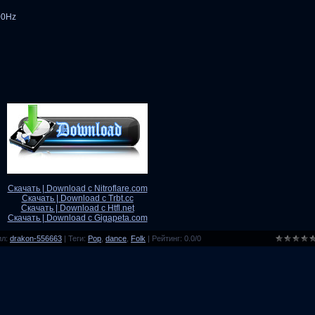
00Hz
Скачать | Download с Nitroflare.com
Скачать | Download с Trbt.cc
Скачать | Download с Htfl.net
Скачать | Download с Gigapeta.com
ил
:
drakon-556663
|
Теги
:
Pop
,
dance
,
Folk
|
Рейтинг
:
0.0
/
0