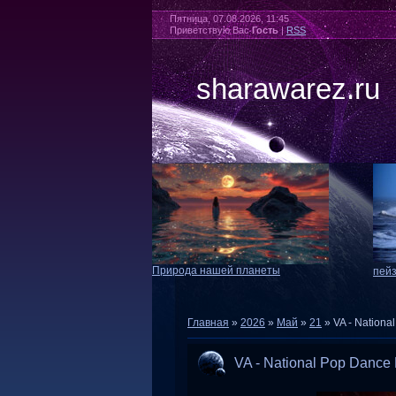
Пятница, 07.08.2026, 11:45
Приветствую Вас
Гость
|
RSS
sharawarez.ru
Природа нашей планеты
пей
Главная
»
2026
»
Май
»
21
» VA - Nationa
VA - National Pop Dance 