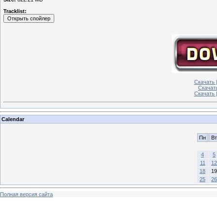
Tracklist:
Скачать |
Скачать
Скачать 
Calendar
Пн
Вт
4
5
11
12
18
19
25
26
Полная версия сайта