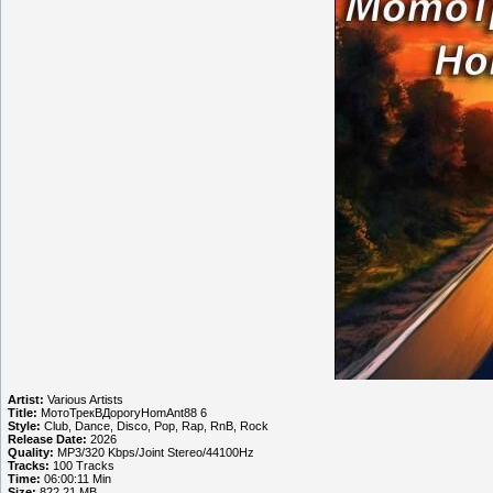
Artist:
Various Artists
Title:
МотоТрекВДорогуHomAnt88 6
Style:
Club, Dance, Disco, Pop, Rap, RnB, Rock
Release Date:
2026
Quality:
MP3/320 Kbps/Joint Stereo/44100Hz
Tracks:
100 Tracks
Time:
06:00:11 Min
Size:
822.21 MB