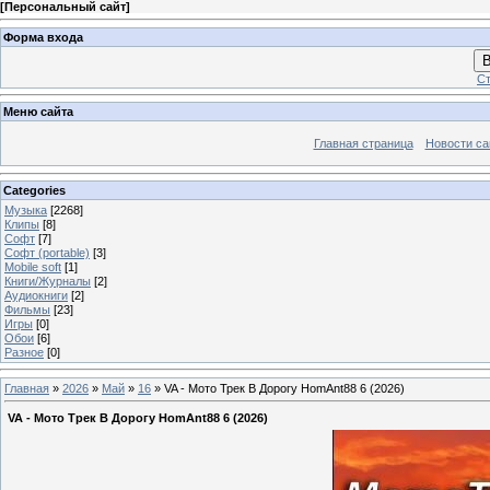
[
Персональный сайт
]
Форма входа
В
Ст
Меню сайта
Главная страница
Новости са
Categories
Музыка
[2268]
Клипы
[8]
Софт
[7]
Софт (portable)
[3]
Mobile soft
[1]
Книги/Журналы
[2]
Аудиокниги
[2]
Фильмы
[23]
Игры
[0]
Обои
[6]
Разное
[0]
Главная
»
2026
»
Май
»
16
» VA - Мото Трек В Дорогу HomAnt88 6 (2026)
VA - Мото Трек В Дорогу HomAnt88 6 (2026)