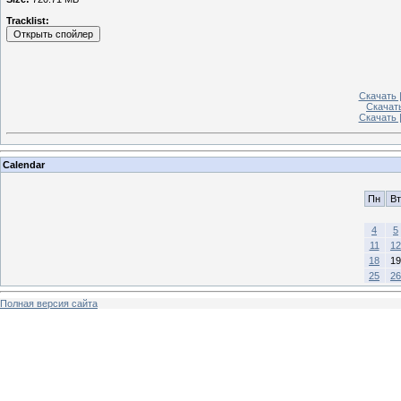
Tracklist:
Скачать |
Скачать
Скачать 
Calendar
Пн
Вт
4
5
11
12
18
19
25
26
Полная версия сайта