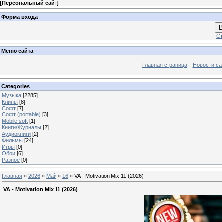
[
Персональный сайт
]
Форма входа
В
Ст
Меню сайта
Главная страница
Новости са
Categories
Музыка
[2285]
Клипы
[8]
Софт
[7]
Софт (portable)
[3]
Mobile soft
[1]
Книги/Журналы
[2]
Аудиокниги
[2]
Фильмы
[24]
Игры
[0]
Обои
[6]
Разное
[0]
Главная
»
2026
»
Май
»
16
» VA - Motivation Mix 11 (2026)
VA - Motivation Mix 11 (2026)