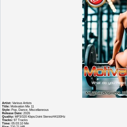
Artist:
Various Artists
Title:
Motivation Mix 11
Style:
Pop, Dance, Miscellaneous
Release Date:
2026
Quality:
MP3/320 Kbps/Joint Stereo/44100Hz
Tracks:
97 Tracks
Time:
05:03:10 Min
Size:
720.71 MB