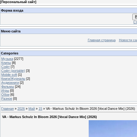
[
Персональный сайт
]
Форма входа
В
Ст
Меню сайта
Главная страница
Новости са
Categories
Музыка
[2277]
Клипы
[8]
Софт
[7]
Софт (portable)
[3]
Mobile soft
[1]
Книги/Журналы
[2]
Аудиокниги
[2]
Фильмы
[24]
Игры
[0]
Обои
[6]
Разное
[0]
Главная
»
2026
»
Май
»
15
» VA - Markus Schulz In Bloom 2026 [Vocal Dance Mix] (2026)
VA - Markus Schulz In Bloom 2026 [Vocal Dance Mix] (2026)