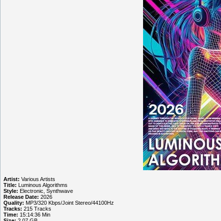
Artist:
Various Artists
Title:
Luminous Algorithms
Style:
Electronic, Synthwave
Release Date:
2026
Quality:
MP3/320 Kbps/Joint Stereo/44100Hz
Tracks:
215 Tracks
Time:
15:14:36 Min
Size:
2.07 GB