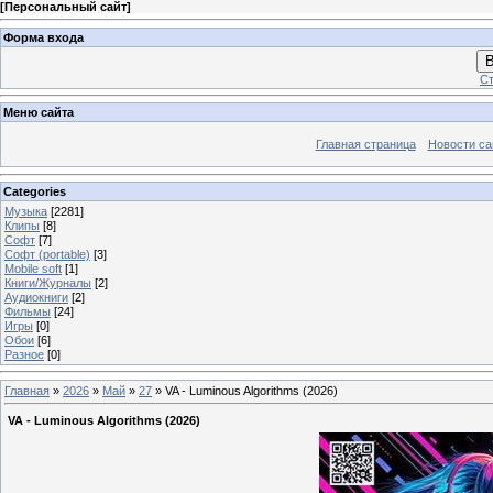
[
Персональный сайт
]
Форма входа
В
Ст
Меню сайта
Главная страница
Новости са
Categories
Музыка
[2281]
Клипы
[8]
Софт
[7]
Софт (portable)
[3]
Mobile soft
[1]
Книги/Журналы
[2]
Аудиокниги
[2]
Фильмы
[24]
Игры
[0]
Обои
[6]
Разное
[0]
Главная
»
2026
»
Май
»
27
» VA - Luminous Algorithms (2026)
VA - Luminous Algorithms (2026)