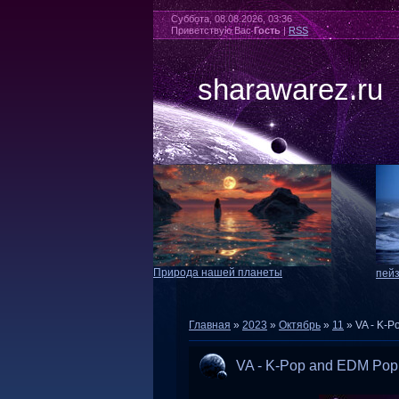
Суббота, 08.08.2026, 03:36
Приветствую Вас
Гость
|
RSS
sharawarez.ru
Природа нашей планеты
пей
Главная
»
2023
»
Октябрь
»
11
» VA - K-P
VA - K-Pop and EDM Pop 