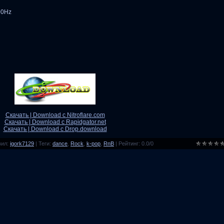
00Hz
Скачать | Download с Nitroflare.com
Скачать | Download с Rapidgator.net
Скачать | Download с Drop.download
вил
:
igork7129
|
Теги
:
dance
,
Rock
,
k-pop
,
RnB
|
Рейтинг
:
0.0
/
0