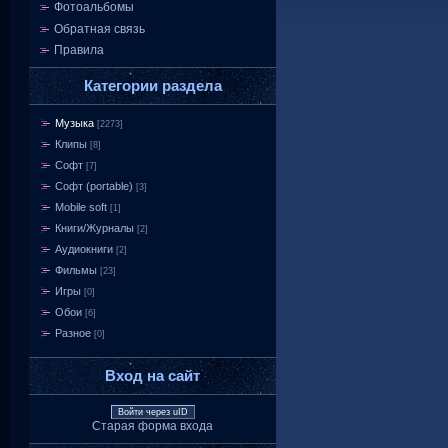
Фотоальбомы
Обратная связь
Правила
Категории раздела
Музыка
[2273]
Клипы
[8]
Софт
[7]
Софт (portable)
[3]
Mobile soft
[1]
Книги/Журналы
[2]
Аудиокниги
[2]
Фильмы
[23]
Игры
[0]
Обои
[6]
Разное
[0]
Вход на сайт
Войти через uID
Старая форма входа