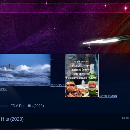
Морские
зажи
Фото юмор
op and EDM Pop Hits (2023)
Hits (2023)
13:18