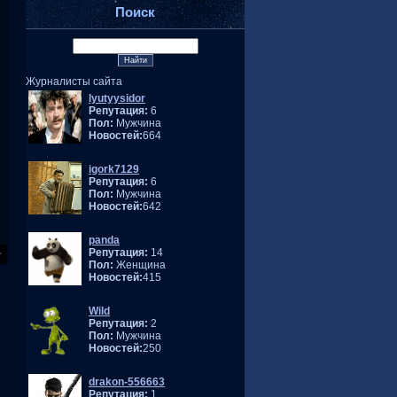
Поиск
Журналисты сайта
lyutyysidor
Репутация:
6
Пол:
Мужчина
Новостей:
664
igork7129
Репутация:
6
Пол:
Мужчина
Новостей:
642
panda
Репутация:
14
Пол:
Женщина
Новостей:
415
Wild
Репутация:
2
Пол:
Мужчина
Новостей:
250
drakon-556663
Репутация:
1