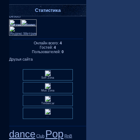
Статистика
Онлайн всего:
4
Гостей:
4
Пользователей:
0
Друзья сайта
Soft Zona
Mus Zona
Timbercar
...
Pop
dance
Club
RnB