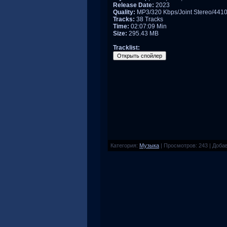
Release Date:
2023
Quality:
MP3/320 Kbps/Joint Stereo/441
Tracks:
38 Tracks
Time:
02:07:09 Min
Size:
295.43 MB
Tracklist:
Категория
:
Музыка
|
Просмотров
:
243
|
Доба