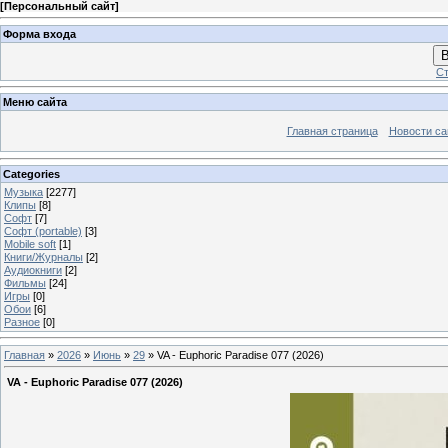
[
Персональный сайт
]
Форма входа
В
Ст
Меню сайта
Главная страница
Новости са
Categories
Музыка
[2277]
Клипы
[8]
Софт
[7]
Софт (portable)
[3]
Mobile soft
[1]
Книги/Журналы
[2]
Аудиокниги
[2]
Фильмы
[24]
Игры
[0]
Обои
[6]
Разное
[0]
Главная
»
2026
»
Июнь
»
29
» VA - Euphoric Paradise 077 (2026)
VA - Euphoric Paradise 077 (2026)