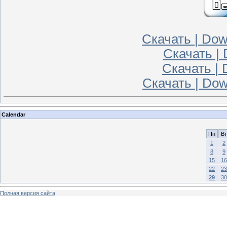
Скачать | Down
Скачать | 
Скачать | 
Скачать | Dow
Calendar
Пн
Вт
1
2
8
9
15
16
22
23
29
30
Полная версия сайта