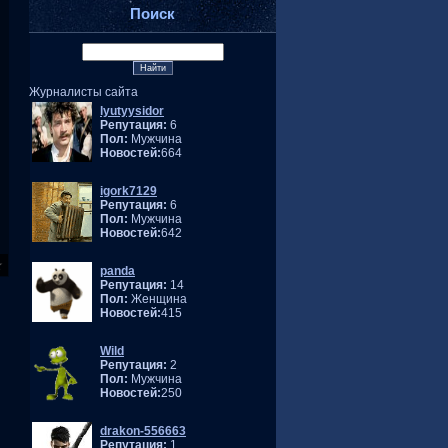
Поиск
Журналисты сайта
lyutyysidor
Репутация:
6
Пол:
Мужчина
Новостей:
664
igork7129
Репутация:
6
Пол:
Мужчина
Новостей:
642
panda
Репутация:
14
Пол:
Женщина
Новостей:
415
Wild
Репутация:
2
Пол:
Мужчина
Новостей:
250
drakon-556663
Репутация:
1