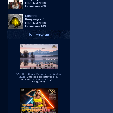
Пол:
Мужчина
Новостей:
200
Lohotrol
Репутация:
1
Пол:
Мужчина
Новостей:
143
Топ месяца
VA - The Silence Between The Worlds
(2026)
Загрузок:
Просмотров:
47
Добавил:
drakon-556663
Дата:
02.08.2026