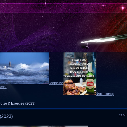
Морские
зажи
Фото юмор
rgize & Exercise (2023)
 (2023)
13:44