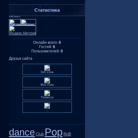
Статистика
Онлайн всего:
6
Гостей:
6
Пользователей:
0
Друзья сайта
Soft Zona
Mus Zona
Timbercar
...
Pop
dance
Club
RnB