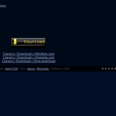
00Hz
Скачать | Download с Nitroflare.com
Скачать | Download с Gigapeta.com
Скачать | Download с Drop.download
вил
:
igork7129
|
Теги
:
dance
,
Electronic
|
Рейтинг
:
0.0
/
0