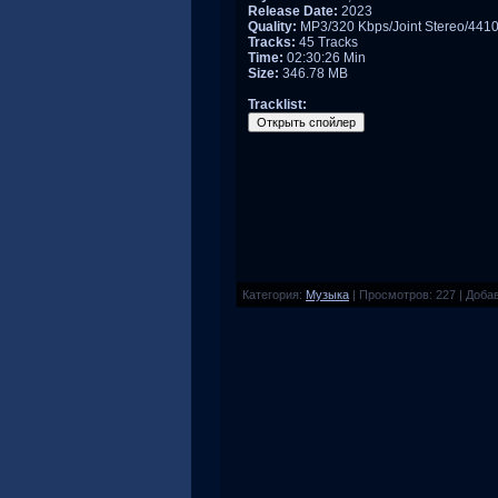
Release Date:
2023
Quality:
MP3/320 Kbps/Joint Stereo/441
Tracks:
45 Tracks
Time:
02:30:26 Min
Size:
346.78 MB
Tracklist:
Категория
:
Музыка
|
Просмотров
:
227
|
Доба