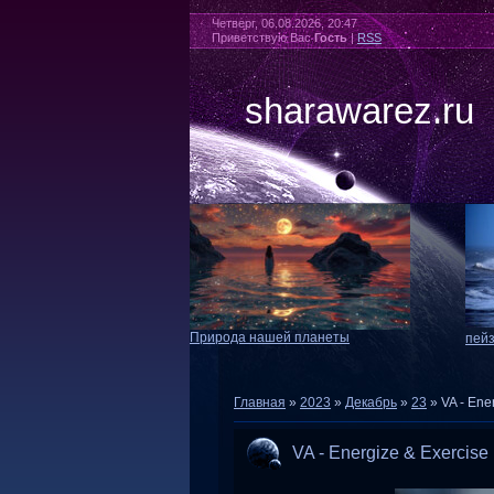
Четверг, 06.08.2026, 20:47
Приветствую Вас
Гость
|
RSS
sharawarez.ru
Природа нашей планеты
пей
Главная
»
2023
»
Декабрь
»
23
» VA - Ene
VA - Energize & Exercise