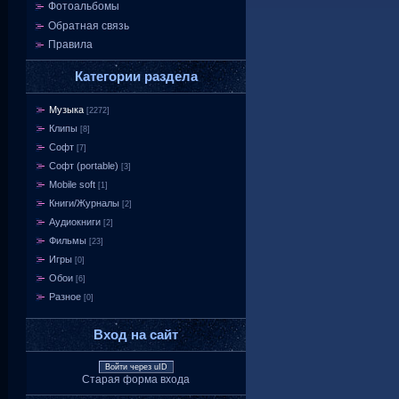
Фотоальбомы
Обратная связь
Правила
Категории раздела
Музыка
[2272]
Клипы
[8]
Софт
[7]
Софт (portable)
[3]
Mobile soft
[1]
Книги/Журналы
[2]
Аудиокниги
[2]
Фильмы
[23]
Игры
[0]
Обои
[6]
Разное
[0]
Вход на сайт
Войти через uID
Старая форма входа