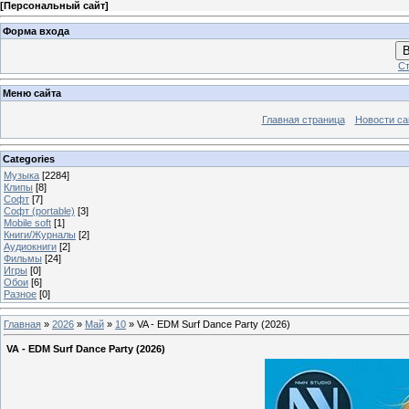
[
Персональный сайт
]
Форма входа
В
Ст
Меню сайта
Главная страница
Новости са
Categories
Музыка
[2284]
Клипы
[8]
Софт
[7]
Софт (portable)
[3]
Mobile soft
[1]
Книги/Журналы
[2]
Аудиокниги
[2]
Фильмы
[24]
Игры
[0]
Обои
[6]
Разное
[0]
Главная
»
2026
»
Май
»
10
» VA - EDM Surf Dance Party (2026)
VA - EDM Surf Dance Party (2026)