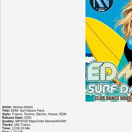
Artist:
Various Artists
Title:
EDM: Surf Dance Party
Style:
Trance, Techno, Electro, House, EDM
Release Date:
2026
Quality:
MP3/320 Kbps/Joint Stereo/44100H
Tracks:
185 Tracks
Time:
13:04:10 Min
Size:
1.77 GB