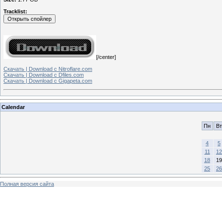
Tracklist:
[/center]
Скачать | Download с Nitroflare.com
Скачать | Download с Dfiles.com
Скачать | Download с Gigapeta.com
Calendar
Пн
Вт
4
5
11
12
18
19
25
26
Полная версия сайта