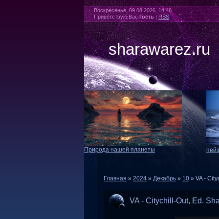
Воскресенье, 09.08.2026, 14:48
Приветствую Вас
Гость
|
RSS
sharawarez.ru
Природа нашей планеты
пей
Главная
»
2024
»
Декабрь
»
10
» VA - City
VA - Citychill-Out, Ed. S