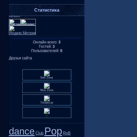
Статистика
Онлайн всего:
3
Гостей:
3
Пользователей:
0
Друзья сайта
Soft Zona
Mus Zona
Timbercar
...
Pop
dance
Club
RnB