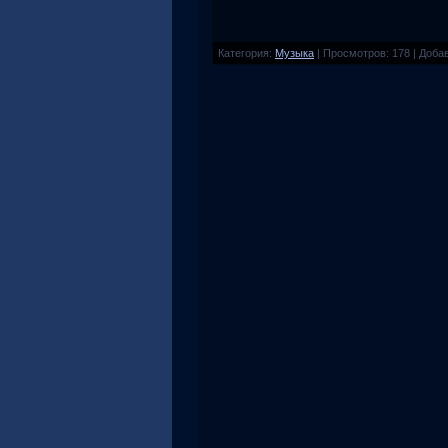
Категория
:
Музыка
|
Просмотров
:
178
|
Доба