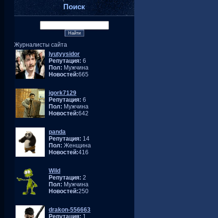
Поиск
Журналисты сайта
lyutyysidor
Репутация:
6
Пол:
Мужчина
Новостей:
665
igork7129
Репутация:
6
Пол:
Мужчина
Новостей:
642
panda
Репутация:
14
Пол:
Женщина
Новостей:
416
Wild
Репутация:
2
Пол:
Мужчина
Новостей:
250
drakon-556663
Репутация:
1