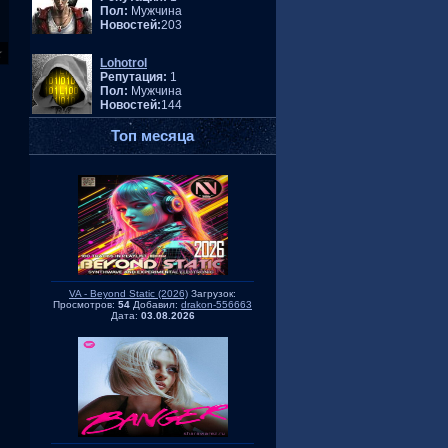
Пол:
Мужчина
Новостей:
203
Lohotrol
Репутация:
1
Пол:
Мужчина
Новостей:
144
Топ месяца
VA - Beyond Static (2026)
Загрузок:
Просмотров:
54
Добавил:
drakon-556663
Дата:
03.08.2026