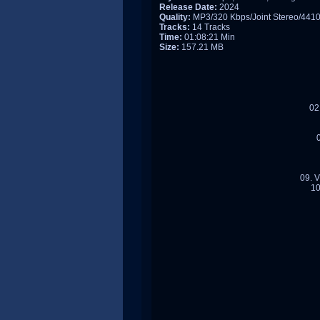
Release Date:
2024
Quality:
MP3/320 Kbps/Joint Stereo/441
Tracks:
14 Tracks
Time:
01:08:21 Min
Size:
157.21 MB
02
09. V
10