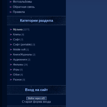
Фотоальбомы
Обратная связь
Правила
Категории раздела
Музыка
[2277]
Клипы
[8]
Софт
[7]
Софт (portable)
[3]
Mobile soft
[1]
Книги/Журналы
[2]
Аудиокниги
[2]
Фильмы
[24]
Игры
[0]
Обои
[6]
Разное
[0]
Вход на сайт
Войти через uID
Старая форма входа