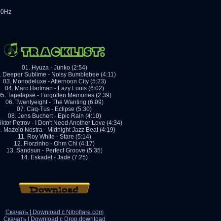
00Hz
01. Hyuza - Junko (2:54)
. Deeper Sublime - Noisy Bumblebee (4:11)
03. Monodeluxe - Afternoon City (5:23)
04. Marc Hartman - Lazy Louis (6:02)
05. Tapelapse - Forgotten Memories (2:39)
06. Twentyeight - The Wanting (6:09)
07. Caq-Tus - Eclipse (5:30)
08. Jens Buchert - Epic Rain (4:10)
iktor Petrov - I Don't Need Another Love (4:34)
. Mazelo Nostra - Midnight Jazz Beat (4:19)
11. Roy White - Stare (5:14)
12. Florzinho - Ohm Chi (4:17)
13. Sandsun - Perfect Groove (5:35)
14. Eskadet - Jade (7:25)
Скачать | Download с Nitroflare.com
Скачать | Download с Drop.download