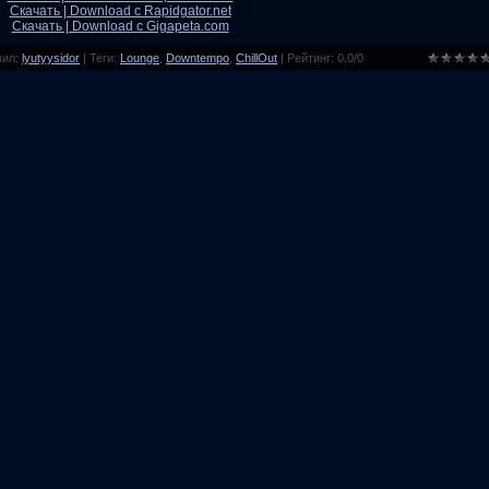
Скачать | Download с Rapidgator.net
Скачать | Download с Gigapeta.com
вил
:
lyutyysidor
|
Теги
:
Lounge
,
Downtempo
,
ChillOut
|
Рейтинг
:
0.0
/
0