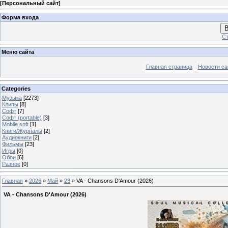
[
Персональный сайт
]
Форма входа
В
Ст
Меню сайта
Главная страница
Новости са
Categories
Музыка
[2273]
Клипы
[8]
Софт
[7]
Софт (portable)
[3]
Mobile soft
[1]
Книги/Журналы
[2]
Аудиокниги
[2]
Фильмы
[23]
Игры
[0]
Обои
[6]
Разное
[0]
Главная
»
2026
»
Май
»
23
» VA - Chansons D'Amour (2026)
VA - Chansons D'Amour (2026)