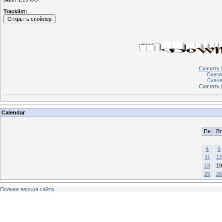
Tracklist:
Скачать |
Скача
Скачат
Скачать 
Calendar
Пн
Вт
4
5
11
12
18
19
25
26
Полная версия сайта