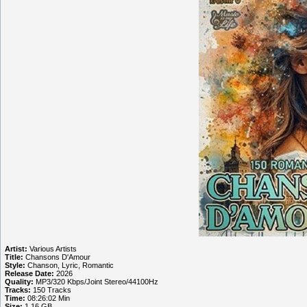
Artist:
Various Artists
Title:
Chansons D'Amour
Style:
Chanson, Lyric, Romantic
Release Date:
2026
Quality:
MP3/320 Kbps/Joint Stereo/44100Hz
Tracks:
150 Tracks
Time:
08:26:02 Min
Size:
1.16 GB