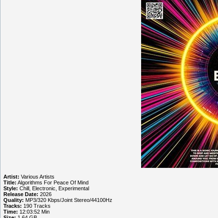
Artist:
Various Artists
Title:
Algorithms For Peace Of Mind
Style:
Chill, Electronic, Experimental
Release Date:
2026
Quality:
MP3/320 Kbps/Joint Stereo/44100Hz
Tracks:
190 Tracks
Time:
12:03:52 Min
Size:
1.64 GB