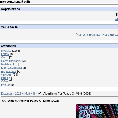
[
Персональный сайт
]
Форма входа
В
Ст
Меню сайта
Главная страница
Новости са
Categories
Музыка
[2268]
Клипы
[8]
Софт
[7]
Софт (portable)
[3]
Mobile soft
[1]
Книги/Журналы
[2]
Аудиокниги
[2]
Фильмы
[23]
Игры
[0]
Обои
[6]
Разное
[0]
Главная
»
2026
»
Май
»
8
» VA - Algorithms For Peace Of Mind (2026)
VA - Algorithms For Peace Of Mind (2026)