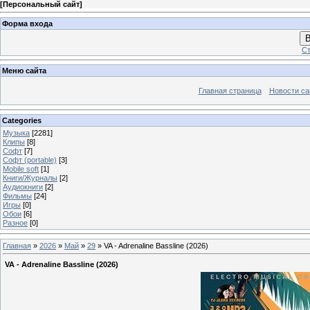
[
Персональный сайт
]
Форма входа
В
Ст
Меню сайта
Главная страница
Новости са
Categories
Музыка
[2281]
Клипы
[8]
Софт
[7]
Софт (portable)
[3]
Mobile soft
[1]
Книги/Журналы
[2]
Аудиокниги
[2]
Фильмы
[24]
Игры
[0]
Обои
[6]
Разное
[0]
Главная
»
2026
»
Май
»
29
» VA - Adrenaline Bassline (2026)
VA - Adrenaline Bassline (2026)