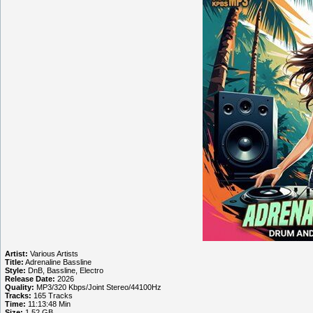
Artist:
Various Artists
Title:
Adrenaline Bassline
Style:
DnB, Bassline, Electro
Release Date:
2026
Quality:
MP3/320 Kbps/Joint Stereo/44100Hz
Tracks:
165 Tracks
Time:
11:13:48 Min
Size:
1.52 GB