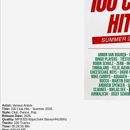
Artist:
Various Artists
Title:
100 Club Hits - Summer 2026
Style:
Club, Dance, Pop
Release Date:
2026
Quality:
MP3/320 Kbps/Joint Stereo/44100Hz
Tracks:
100 Tracks
Time:
05:26:26 Min
Size:
849.94 MB