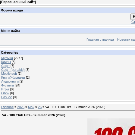
[
Персональный сайт
]
Форма входа
В
Ст
Меню сайта
Главная страница
Новости са
Categories
Музыка
[2277]
Клипы
[8]
Софт
[7]
Софт (portable)
[3]
Mobile soft
[1]
Книги/Журналы
[2]
Аудиокниги
[2]
Фильмы
[24]
Игры
[0]
Обои
[6]
Разное
[0]
Главная
»
2026
»
Май
»
26
» VA - 100 Club Hits - Summer 2026 (2026)
VA - 100 Club Hits - Summer 2026 (2026)