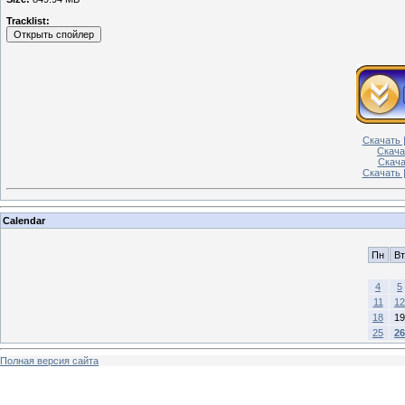
Tracklist:
Скачать |
Скача
Скачат
Скачать 
Calendar
Пн
Вт
4
5
11
12
18
19
25
26
Полная версия сайта