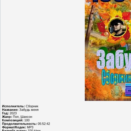
Исполнитель:
Сборник
Название:
Забудь меня
Год:
2023
Жанр:
Поп, Шансон
Композиций:
100
Продолжительность:
05:52:42
Формат/Кодек:
MP3
Битрейт аудио:
320 kbps