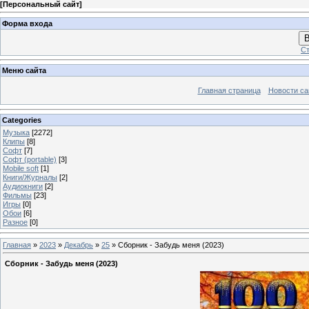
[
Персональный сайт
]
Форма входа
В
Ст
Меню сайта
Главная страница
Новости са
Categories
Музыка
[2272]
Клипы
[8]
Софт
[7]
Софт (portable)
[3]
Mobile soft
[1]
Книги/Журналы
[2]
Аудиокниги
[2]
Фильмы
[23]
Игры
[0]
Обои
[6]
Разное
[0]
Главная
»
2023
»
Декабрь
»
25
» Сборник - Забудь меня (2023)
Сборник - Забудь меня (2023)