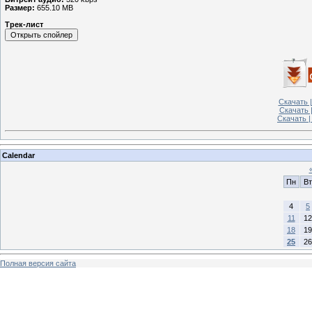
Размер:
655.10 MB
Трек-лист
Скачать |
Скачать 
Скачать |
Calendar
Пн
Вт
4
5
11
12
18
19
25
26
Полная версия сайта