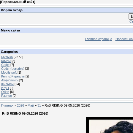
[
Персональный сайт
]
Форма входа
В
Ст
Меню сайта
Главная страница
Новости са
Categories
Музыка
[2277]
Клипы
[8]
Софт
[7]
Софт (portable)
[3]
Mobile soft
[1]
Книги/Журналы
[2]
Аудиокниги
[2]
Фильмы
[24]
Игры
[0]
Обои
[6]
Разное
[0]
Главная
»
2026
»
Май
»
31
» RnB RISING 09.05.2026 (2026)
RnB RISING 09.05.2026 (2026)