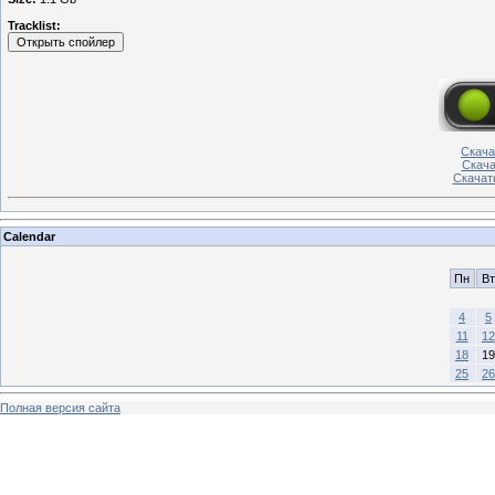
Tracklist:
Скача
Скачат
Скачать
Calendar
Пн
Вт
4
5
11
12
18
19
25
26
Полная версия сайта