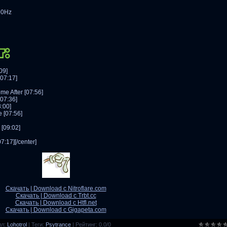
00Hz
09]
[07:17]
me After [07:56]
[07:36]
8:00]
e [07:56]
 [09:02]
7:17][/center]
Скачать | Download с Nitroflare.com
Скачать | Download с Trbt.cc
Скачать | Download с Htfl.net
Скачать | Download с Gigapeta.com
ил
:
Lohotrol
|
Теги
:
Psytrance
|
Рейтинг
:
0.0
/
0