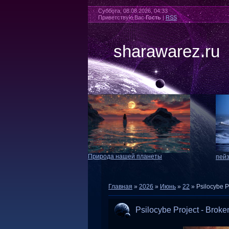
Суббота, 08.08.2026, 04:33
Приветствую Вас
Гость
|
RSS
sharawarez.ru
Природа нашей планеты
пей
Главная
»
2026
»
Июнь
»
22
» Psilocybe P
Psilocybe Project - Brok