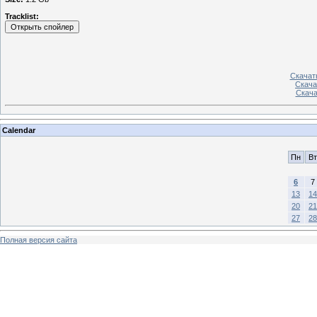
Tracklist:
Скачать
Скача
Скачат
Calendar
Пн
Вт
6
7
13
14
20
21
27
28
Полная версия сайта