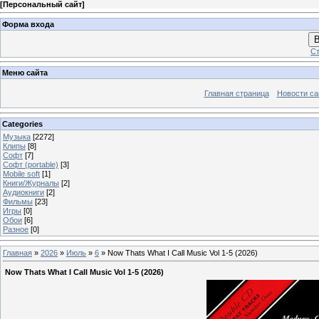
[
Персональный сайт
]
Форма входа
В
Ст
Меню сайта
Главная страница
Новости са
Categories
Музыка
[2272]
Клипы
[8]
Софт
[7]
Софт (portable)
[3]
Mobile soft
[1]
Книги/Журналы
[2]
Аудиокниги
[2]
Фильмы
[23]
Игры
[0]
Обои
[6]
Разное
[0]
Главная
»
2026
»
Июль
»
6
» Now Thats What I Call Music Vol 1-5 (2026)
Now Thats What I Call Music Vol 1-5 (2026)