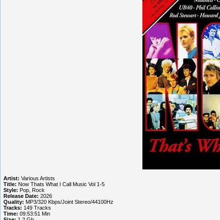
Artist:
Various Artists
Title:
Now Thats What I Call Music Vol 1-5
Style:
Pop, Rock
Release Date:
2026
Quality:
MP3/320 Kbps/Joint Stereo/44100Hz
Tracks:
149 Tracks
Time:
09:53:51 Min
Size:
1.2 Gb