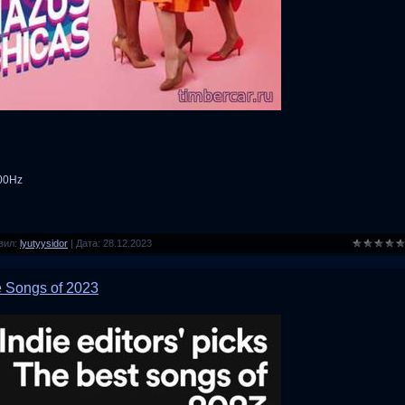
100Hz
вил:
lyutyysidor
|
Дата:
28.12.2023
ie Songs of 2023