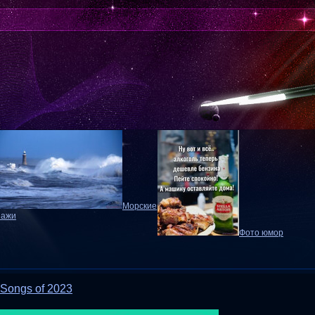
Морские
зажи
Фото юмор
p Songs of 2023