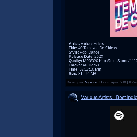
Artist:
Various Artists
Title:
40 Temazos De Chicas
Style:
Pop, Dance
Release Date:
2023
Quality:
MP3/320 Kbps/Joint Stereo/44
Tracks:
40 Tracks
Time:
02:17:10 Min
Size:
316.91 MB
Категория:
Музыка
|
Просмотров:
219
|
Доба
Various Artists - Best Ind