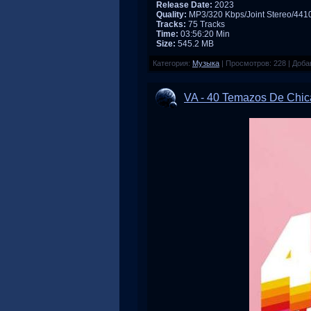
Release Date:
2023
Quality:
MP3/320 Kbps/Joint Stereo/44
Tracks:
75 Tracks
Time:
03:56:20 Min
Size:
545.2 MB
Категория:
Музыка
|
Просмотров:
228
|
Доба
VA - 40 Temazos De Chic