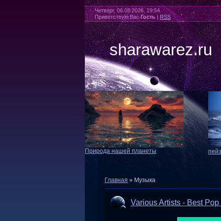
Четверг, 06.08.2026, 19:54
Приветствую Вас
Гость
|
RSS
sharawarez.ru
Природа нашей планеты
пей
Главная
»
Музыка
Various Artists - Best Po