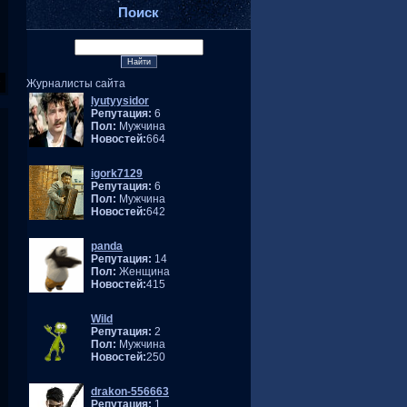
Поиск
Журналисты сайта
lyutyysidor
Репутация:
6
Пол:
Мужчина
Новостей:
664
igork7129
Репутация:
6
Пол:
Мужчина
Новостей:
642
panda
Репутация:
14
Пол:
Женщина
Новостей:
415
Wild
Репутация:
2
Пол:
Мужчина
Новостей:
250
drakon-556663
Репутация:
1