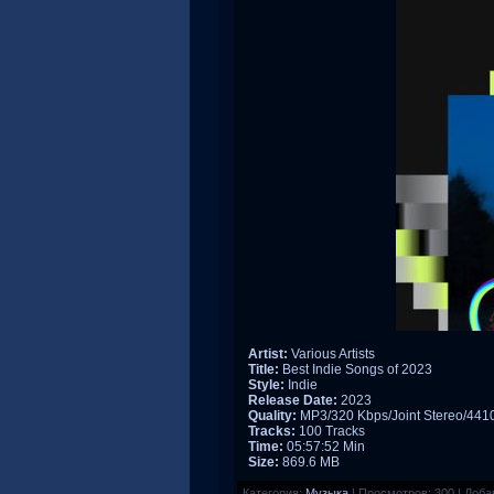
Artist:
Various Artists
Title:
Best Indie Songs of 2023
Style:
Indie
Release Date:
2023
Quality:
MP3/320 Kbps/Joint Stereo/44
Tracks:
100 Tracks
Time:
05:57:52 Min
Size:
869.6 MB
Категория:
Музыка
|
Просмотров:
300
|
Доба