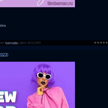
100Hz
вил:
lyutyysidor
|
Дата:
28.12.2023
2023)