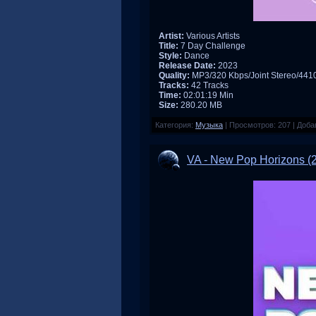
Artist:
Various Artists
Title:
7 Day Challenge
Style:
Dance
Release Date:
2023
Quality:
MP3/320 Kbps/Joint Stereo/44
Tracks:
42 Tracks
Time:
02:01:19 Min
Size:
280.20 MB
Категория:
Музыка
|
Просмотров:
207
|
Доба
VA - New Pop Horizons (