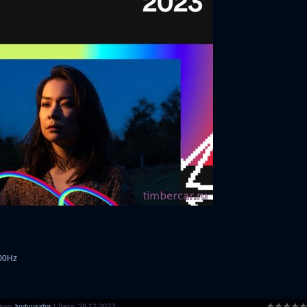
100Hz
вил:
lyutyysidor
|
Дата:
28.12.2023