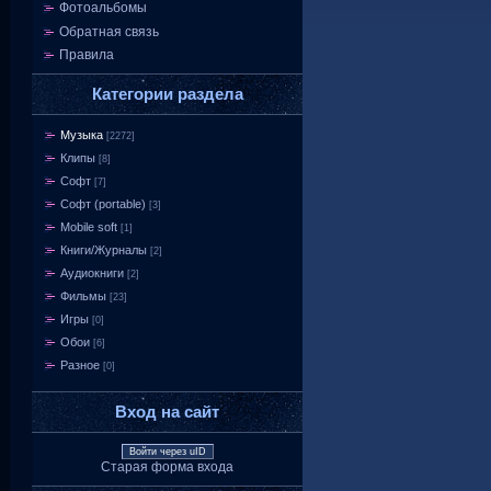
Фотоальбомы
Обратная связь
Правила
Категории раздела
Музыка
[2272]
Клипы
[8]
Софт
[7]
Софт (portable)
[3]
Mobile soft
[1]
Книги/Журналы
[2]
Аудиокниги
[2]
Фильмы
[23]
Игры
[0]
Обои
[6]
Разное
[0]
Вход на сайт
Войти через uID
Старая форма входа