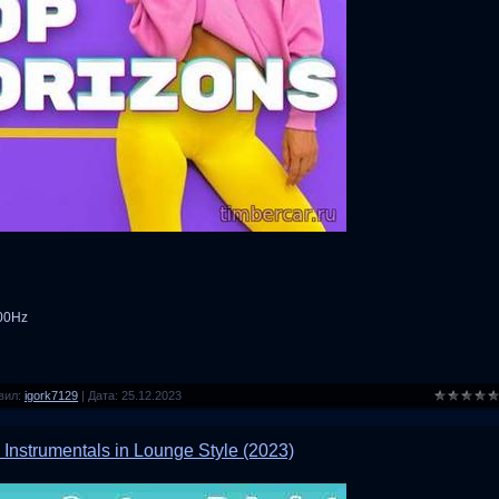
100Hz
вил:
igork7129
|
Дата:
25.12.2023
Instrumentals in Lounge Style (2023)