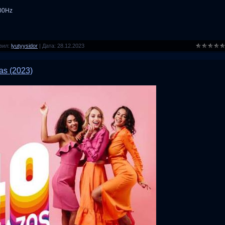
100Hz
вил:
lyutyysidor
|
Дата:
28.12.2023
as (2023)