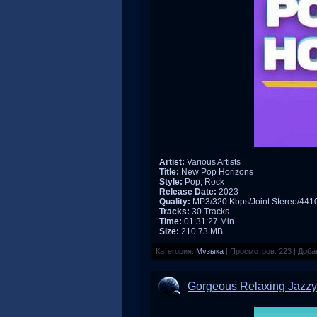
Artist:
Various Artists
Title:
New Pop Horizons
Style:
Pop, Rock
Release Date:
2023
Quality:
MP3/320 Kbps/Joint Stereo/44
Tracks:
30 Tracks
Time:
01:31:27 Min
Size:
210.73 MB
Категория:
Музыка
|
Просмотров:
223
|
Доба
Gorgeous Relaxing Jazzy 