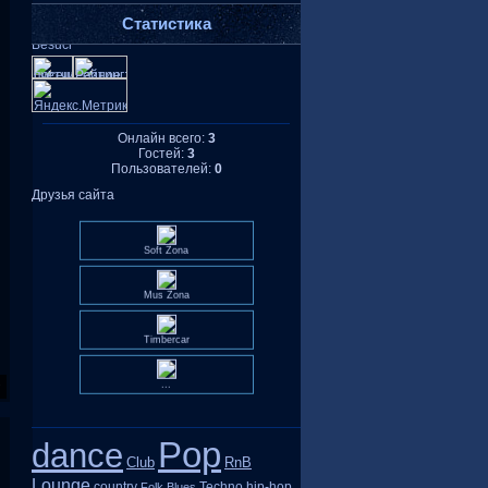
Статистика
Онлайн всего:
3
Гостей:
3
Пользователей:
0
Друзья сайта
Soft Zona
Mus Zona
Timbercar
...
Pop
dance
Club
RnB
Lounge
country
Techno
hip-hop
Folk
Blues