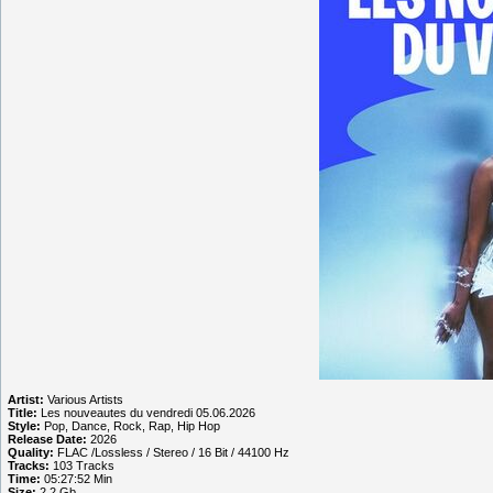
Artist:
Various Artists
Title:
Les nouveautes du vendredi 05.06.2026
Style:
Pop, Dance, Rock, Rap, Hip Hop
Release Date:
2026
Quality:
FLAC /Lossless / Stereo / 16 Bit / 44100 Hz
Tracks:
103 Tracks
Time:
05:27:52 Min
Size:
2.2 Gb