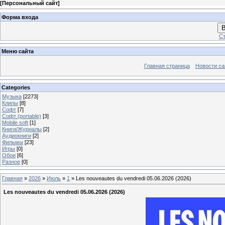
[
Персональный сайт
]
Форма входа
В
Ст
Меню сайта
Главная страница
Новости са
Categories
Музыка
[2273]
Клипы
[8]
Софт
[7]
Софт (portable)
[3]
Mobile soft
[1]
Книги/Журналы
[2]
Аудиокниги
[2]
Фильмы
[23]
Игры
[0]
Обои
[6]
Разное
[0]
Главная
»
2026
»
Июль
»
1
» Les nouveautes du vendredi 05.06.2026 (2026)
Les nouveautes du vendredi 05.06.2026 (2026)