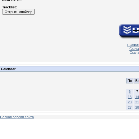
Tracklist:
Скачать
Скача
Скачат
Calendar
Пн
Вт
6
7
13
14
20
21
27
28
Полная версия сайта