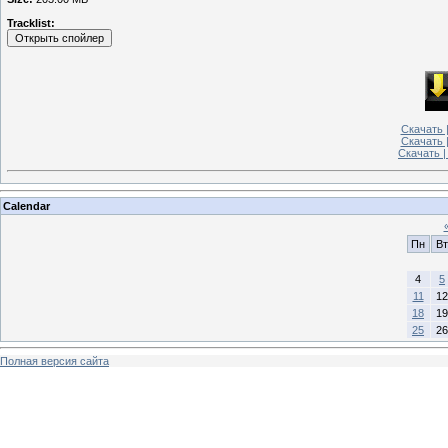
Tracklist:
Скачать |
Скачать 
Скачать |
Calendar
Пн
Вт
4
5
11
12
18
19
25
26
Полная версия сайта