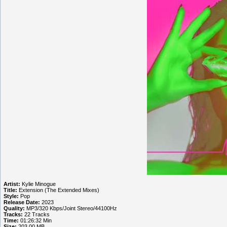
Artist:
Kylie Minogue
Title:
Extension (The Extended Mixes)
Style:
Pop
Release Date:
2023
Quality:
MP3/320 Kbps/Joint Stereo/44100Hz
Tracks:
22 Tracks
Time:
01:26:32 Min
Size:
203.00 MB