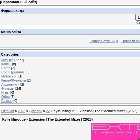
[
Персональный сайт
]
Форма входа
В
Ст
Меню сайта
Главная страница
Новости са
Categories
Музыка
[2277]
Клипы
[8]
Софт
[7]
Софт (portable)
[3]
Mobile soft
[1]
Книги/Журналы
[2]
Аудиокниги
[2]
Фильмы
[24]
Игры
[0]
Обои
[6]
Разное
[0]
Главная
»
2023
»
Декабрь
»
22
» Kylie Minogue - Extension [The Extended Mixes] (2023)
Kylie Minogue - Extension [The Extended Mixes] (2023)