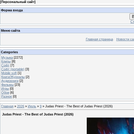
[
Персональный сайт
]
Форма входа
В
Ст
Меню сайта
Главная страница
Новости са
Categories
Музыка
[2272]
Клипы
[8]
Софт
[7]
Софт (portable)
[3]
Mobile soft
[1]
Книги/Журналы
[2]
Аудиокниги
[2]
Фильмы
[23]
Игры
[0]
Обои
[6]
Разное
[0]
Главная
»
2026
»
Июль
»
9
» Judas Priest - The Best of Judas Priest (2026)
Judas Priest - The Best of Judas Priest (2026)