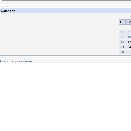
Calendar
Пн
Вт
2
3
9
10
16
17
23
24
30
31
Полная версия сайта