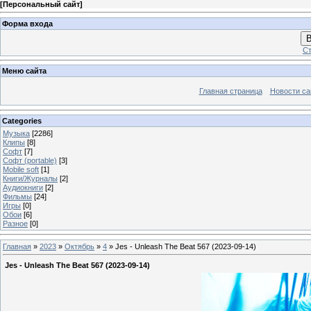
[
Персональный сайт
]
Форма входа
В
Ст
Меню сайта
Главная страница
Новости са
Categories
Музыка
[2286]
Клипы
[8]
Софт
[7]
Софт (portable)
[3]
Mobile soft
[1]
Книги/Журналы
[2]
Аудиокниги
[2]
Фильмы
[24]
Игры
[0]
Обои
[6]
Разное
[0]
Главная
»
2023
»
Октябрь
»
4
» Jes - Unleash The Beat 567 (2023-09-14)
Jes - Unleash The Beat 567 (2023-09-14)