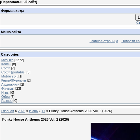
[
Персональный сайт
]
Форма входа
В
Ст
Меню сайта
Главная страница
Новости са
Categories
Музыка
[2272]
Клипы
[8]
Софт
[7]
Софт (portable)
[3]
Mobile soft
[1]
Книги/Журналы
[2]
Аудиокниги
[2]
Фильмы
[23]
Игры
[0]
Обои
[6]
Разное
[0]
Главная
»
2026
»
Июнь
»
17
» Funky House Anthems 2026 Vol. 2 (2026)
Funky House Anthems 2026 Vol. 2 (2026)