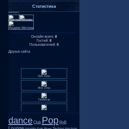
Статистика
Онлайн всего:
8
Гостей:
8
Пользователей:
0
Друзья сайта
Soft Zona
Mus Zona
Timbercar
...
Pop
dance
Club
RnB
Lounge
country
Techno
hip-hop
Folk
Blues