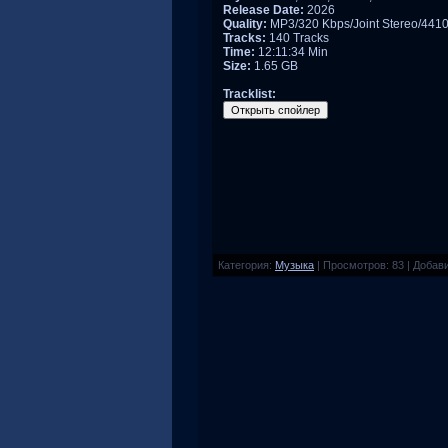
Release Date:
2026
Quality:
MP3/320 Kbps/Joint Stereo/441
Tracks:
140 Tracks
Time:
12:11:34 Min
Size:
1.65 GB
Tracklist:
Категория
:
Музыка
|
Просмотров
:
83
|
Добав