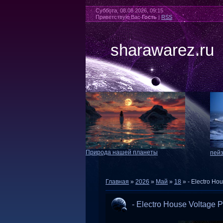
Суббота, 08.08.2026, 09:15
Приветствую Вас
Гость
|
RSS
sharawarez.ru
Природа нашей планеты
пей
Главная
»
2026
»
Май
»
18
» - Electro Ho
- Electro House Voltage 