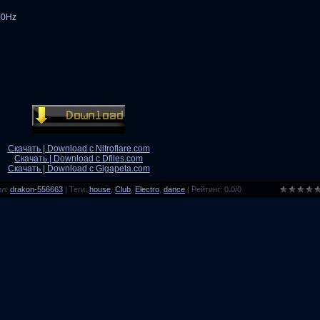
00Hz
Скачать | Download с Nitroflare.com
Скачать | Download с Dfiles.com
Скачать | Download с Gigapeta.com
ил
:
drakon-556663
|
Теги
:
house
,
Club
,
Electro
,
dance
|
Рейтинг
:
0.0
/
0