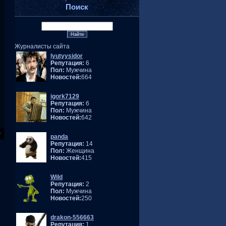
Поиск
Журналисты сайта
lyutyysidor
Репутация:
6
Пол:
Мужчина
Новостей:
664
igork7129
Репутация:
6
Пол:
Мужчина
Новостей:
642
panda
Репутация:
14
Пол:
Женщина
Новостей:
415
Wild
Репутация:
2
Пол:
Мужчина
Новостей:
250
drakon-556663
Репутация:
1