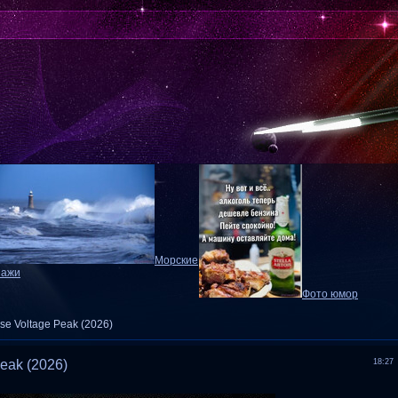
Морские
зажи
Фото юмор
use Voltage Peak (2026)
Peak (2026)
18:27