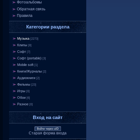
Фотоальбомы
Обратная связь
Правила
Категории раздела
Музыка
[2273]
Клипы
[8]
Софт
[7]
Софт (portable)
[3]
Mobile soft
[1]
Книги/Журналы
[2]
Аудиокниги
[2]
Фильмы
[23]
Игры
[0]
Обои
[6]
Разное
[0]
Вход на сайт
Войти через uID
Старая форма входа