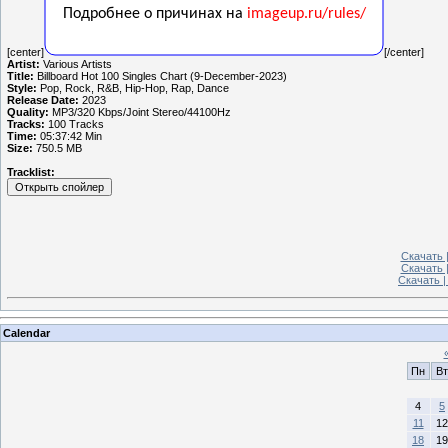
[center]
[/center]
Artist:
Various Artists
Title:
Billboard Hot 100 Singles Chart (9-December-2023)
Style:
Pop, Rock, R&B, Hip-Hop, Rap, Dance
Release Date:
2023
Quality:
MP3/320 Kbps/Joint Stereo/44100Hz
Tracks:
100 Tracks
Time:
05:37:42 Min
Size:
750.5 MB
Tracklist:
Скачать |
Скачать 
Скачать |
Calendar
Пн
Вт
4
5
11
12
18
19