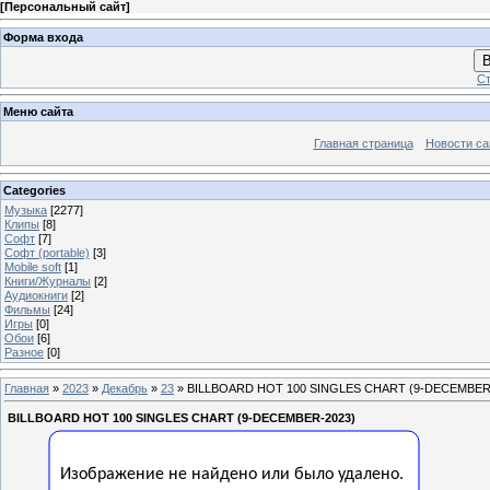
[
Персональный сайт
]
Форма входа
В
Ст
Меню сайта
Главная страница
Новости са
Categories
Музыка
[2277]
Клипы
[8]
Софт
[7]
Софт (portable)
[3]
Mobile soft
[1]
Книги/Журналы
[2]
Аудиокниги
[2]
Фильмы
[24]
Игры
[0]
Обои
[6]
Разное
[0]
Главная
»
2023
»
Декабрь
»
23
» BILLBOARD HOT 100 SINGLES CHART (9-DECEMBER
BILLBOARD HOT 100 SINGLES CHART (9-DECEMBER-2023)