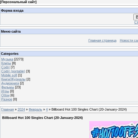
[
Персональный сайт
]
Форма входа
В
Ст
Меню сайта
Главная страница
Новости са
Categories
Музыка
[2273]
Клипы
[8]
Софт
[7]
Софт (portable)
[3]
Mobile soft
[1]
Книги/Журналы
[2]
Аудиокниги
[2]
Фильмы
[23]
Игры
[0]
Обои
[6]
Разное
[0]
Главная
»
2024
»
Февраль
»
4
» Billboard Hot 100 Singles Chart (20-January-2024)
Billboard Hot 100 Singles Chart (20-January-2024)