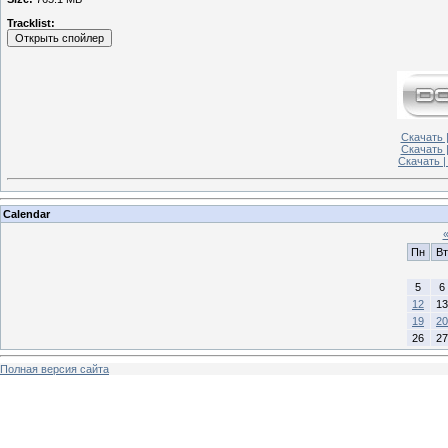
Tracklist:
Скачать |
Скачать 
Скачать |
Calendar
Пн
Вт
5
6
12
13
19
20
26
27
Полная версия сайта