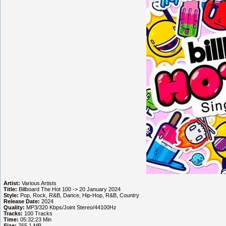
Artist:
Various Artists
Title:
Billboard The Hot 100 -> 20 January 2024
Style:
Pop, Rock, R&B, Dance, Hip-Hop, R&B, Country
Release Date:
2024
Quality:
MP3/320 Kbps/Joint Stereo/44100Hz
Tracks:
100 Tracks
Time:
05:32:23 Min
Size:
765.1 MB