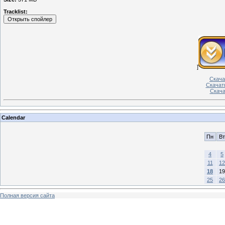
Tracklist:
]
Скача
Скачать
Скачат
Calendar
Пн
Вт
4
5
11
12
18
19
25
26
Полная версия сайта