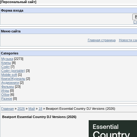
[
Персональный сайт
]
Форма входа
В
Ст
Меню сайта
Главная страница
Новости са
Categories
Музыка
[2273]
Клипы
[8]
Софт
[7]
Софт (portable)
[3]
Mobile soft
[1]
Книги/Журналы
[2]
Аудиокниги
[2]
Фильмы
[23]
Игры
[0]
Обои
[6]
Разное
[0]
Главная
»
2026
»
Май
»
18
» Beatport Essential Country DJ Versions (2026)
Beatport Essential Country DJ Versions (2026)