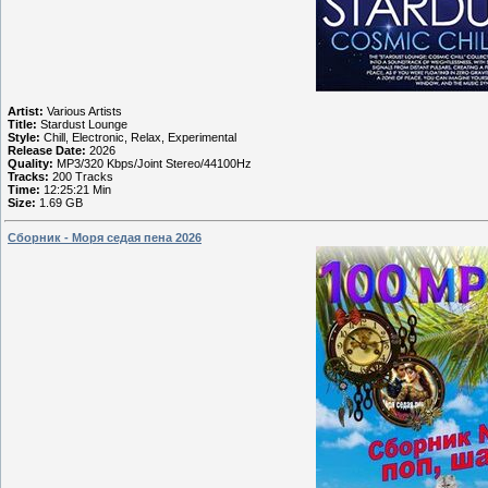
Artist:
Various Artists
Title:
Stardust Lounge
Style:
Chill, Electronic, Relax, Experimental
Release Date:
2026
Quality:
MP3/320 Kbps/Joint Stereo/44100Hz
Tracks:
200 Tracks
Time:
12:25:21 Min
Size:
1.69 GB
Cбopник - Мopя ceдaя пeнa 2026