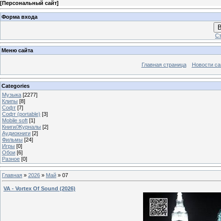
[
Персональный сайт
]
Форма входа
В
Ст
Меню сайта
Главная страница
Новости са
Categories
Музыка
[2277]
Клипы
[8]
Софт
[7]
Софт (portable)
[3]
Mobile soft
[1]
Книги/Журналы
[2]
Аудиокниги
[2]
Фильмы
[24]
Игры
[0]
Обои
[6]
Разное
[0]
Главная
»
2026
»
Май
»
07
VA - Vortex Of Sound (2026)