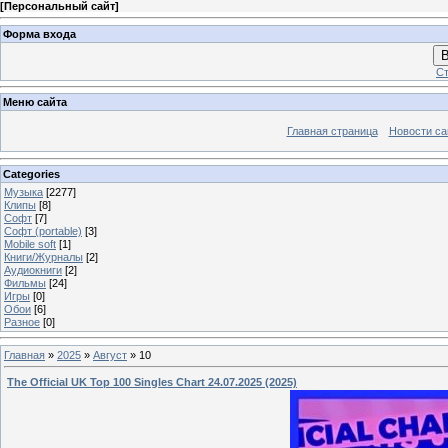
[
Персональный сайт
]
Форма входа
В
Ст
Меню сайта
Главная страница
Новости са
Categories
Музыка
[2277]
Клипы
[8]
Софт
[7]
Софт (portable)
[3]
Mobile soft
[1]
Книги/Журналы
[2]
Аудиокниги
[2]
Фильмы
[24]
Игры
[0]
Обои
[6]
Разное
[0]
Главная
»
2025
»
Август
»
10
The Official UK Top 100 Singles Chart 24.07.2025 (2025)