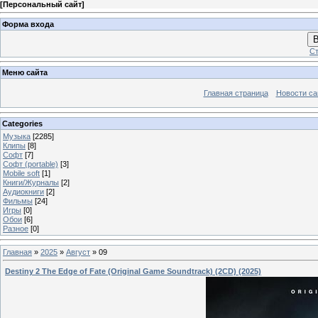
[
Персональный сайт
]
Форма входа
В
Ст
Меню сайта
Главная страница
Новости са
Categories
Музыка
[2285]
Клипы
[8]
Софт
[7]
Софт (portable)
[3]
Mobile soft
[1]
Книги/Журналы
[2]
Аудиокниги
[2]
Фильмы
[24]
Игры
[0]
Обои
[6]
Разное
[0]
Главная
»
2025
»
Август
»
09
Destiny 2 The Edge of Fate (Original Game Soundtrack) (2CD) (2025)