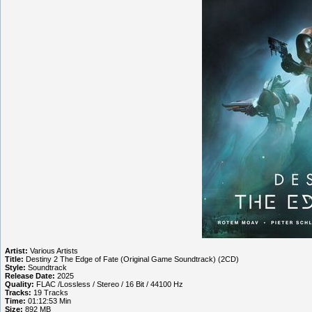
Artist:
Various Artists
Title:
Destiny 2 The Edge of Fate (Original Game Soundtrack) (2CD)
Style:
Soundtrack
Release Date:
2025
Quality:
FLAC /Lossless / Stereo / 16 Bit / 44100 Hz
Tracks:
19 Tracks
Time:
01:12:53 Min
Size:
892 MB