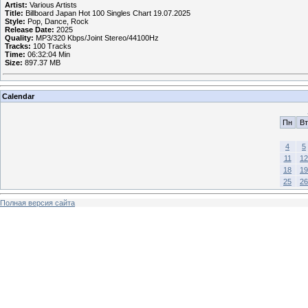
Artist:
Various Artists
Title:
Billboard Japan Hot 100 Singles Chart 19.07.2025
Style:
Pop, Dance, Rock
Release Date:
2025
Quality:
MP3/320 Kbps/Joint Stereo/44100Hz
Tracks:
100 Tracks
Time:
06:32:04 Min
Size:
897.37 MB
Calendar
Пн
Вт
4
5
11
12
18
19
25
26
Полная версия сайта